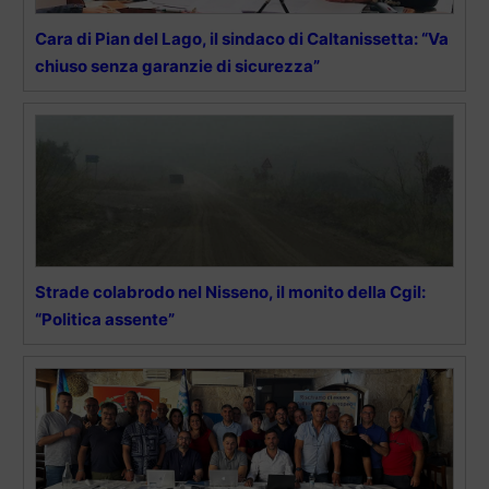
Cara di Pian del Lago, il sindaco di Caltanissetta: “Va
chiuso senza garanzie di sicurezza”
Strade colabrodo nel Nisseno, il monito della Cgil:
“Politica assente”