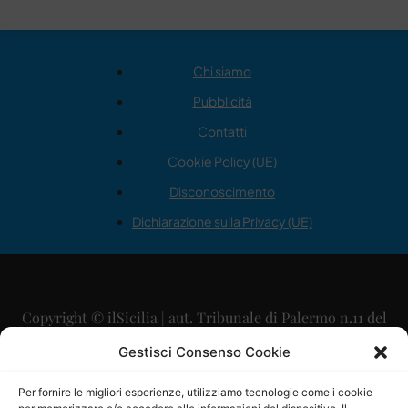
Chi siamo
Pubblicità
Contatti
Cookie Policy (UE)
Disconoscimento
Dichiarazione sulla Privacy (UE)
Copyright © ilSicilia | aut. Tribunale di Palermo n.11 del
29/09/2015
Gestisci Consenso Cookie
Editore: Mercurio Comunicazione Soc. Coop. A.R.L.
Per fornire le migliori esperienze, utilizziamo tecnologie come i cookie