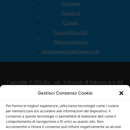
Chi siamo
Pubblicità
Contatti
Cookie Policy (UE)
Disconoscimento
Dichiarazione sulla Privacy (UE)
Copyright © ilSicilia | aut. Tribunale di Palermo n.11 del
29/09/2015
Gestisci Consenso Cookie
Editore: Mercurio Comunicazione Soc. Coop. A.R.L.
Per fornire le migliori esperienze, utilizziamo tecnologie come i cookie
per memorizzare e/o accedere alle informazioni del dispositivo. Il
Direttore Editoriale: Maurizio Scaglione
consenso a queste tecnologie ci permetterà di elaborare dati come il
comportamento di navigazione o ID unici su questo sito. Non
Direttore Responsabile: Maria Calabrese
acconsentire o ritirare il consenso può influire negativamente su alcune