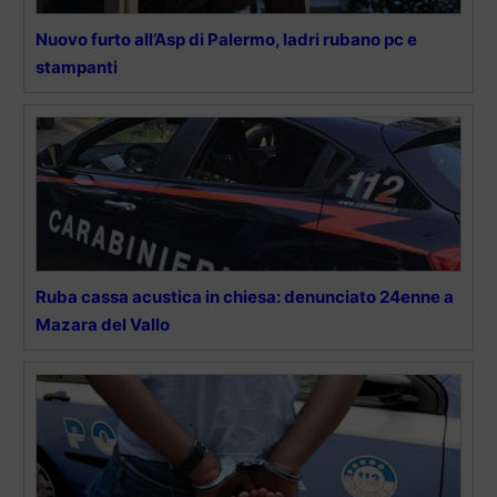
Nuovo furto all’Asp di Palermo, ladri rubano pc e
stampanti
Ruba cassa acustica in chiesa: denunciato 24enne a
Mazara del Vallo