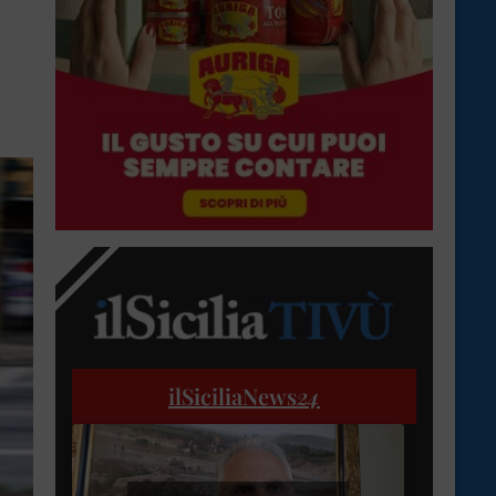
ilSiciliaNews
24