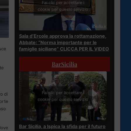
Fai clic per accettare i
cookie per questo servizio
Sala d’Ercole approva la rottamazione,
Abbate: “Norma importante per le
famiglie siciliane” CLICCA PER IL VIDEO
sce
BarSicilia
te
Fai clic per accettare i
to di
cookie per questo servizio
morte
nso
Bar Sicilia, a Ispica la sfida per il futuro
dove