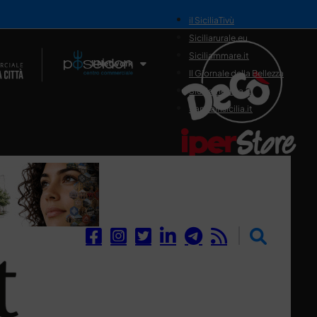
il SiciliaTivù
Siciliarurale.eu
Siciliammare.it
Il Network
Il Giornale della Bellezza
Siciliamedica.it
Sanitainsicilia.it