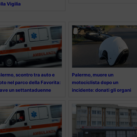
lla Vigilia
lermo, scontro tra auto e
Palermo, muore un
to nel parco della Favorita:
motociclista dopo un
ave un settantaduenne
incidente: donati gli organi