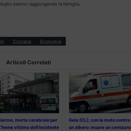
oglio stanno raggiungendo la famiglia.
oli
Cronaca
Economia
Articoli Correlati
lermo, morte cerebrale per
Gela (CL), con la moto contro
 17enne vittima dell’incidente
un albero: muore un centauro