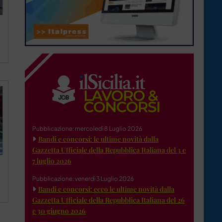
Pubblicazione: mercoledì 8 Luglio 2026
Bandi e concorsi: le ultime novità dalla
Gazzetta Ufficiale della Repubblica Italiana del 3 e
7 luglio 2026
Pubblicazione: venerdì 3 Luglio 2026
Bandi e concorsi: ecco le ultime novità dalla
Gazzetta Ufficiale della Repubblica Italiana del 26
e 30 giugno 2026