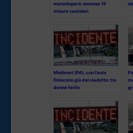
manodopera: emesse 19
de
misure cautelari
Misilmeri (PA), con l’auto
Pa
finiscono giù dal viadotto: tre
mo
donne ferite
gr