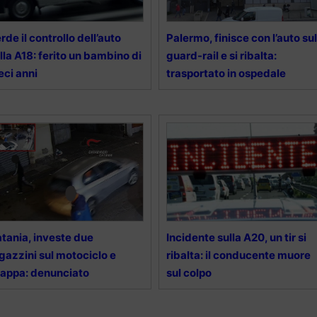
rde il controllo dell’auto
Palermo, finisce con l’auto sul
lla A18: ferito un bambino di
guard-rail e si ribalta:
eci anni
trasportato in ospedale
tania, investe due
Incidente sulla A20, un tir si
gazzini sul motociclo e
ribalta: il conducente muore
appa: denunciato
sul colpo