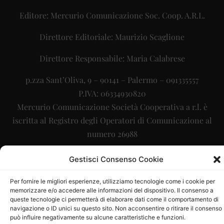
Editore: Mercurio Comunicazione Soc. Coop. A.R.L.
Direttore Editoriale: Maurizio Scaglione
Direttore Responsabile: Maria Calabrese
p.zza Sant’Oliva, 9 – 90141 – Palermo – 091335557
P.IVA: 06334930820
Mercurio Comunicazione Società Cooperativa a r.l. è
iscritta al Registro degli Operatori di Comunicazione al
numero 26988
Sito gestito da
La Digitale srl
–
info@ladigitale.it
Gestisci Consenso Cookie
Per fornire le migliori esperienze, utilizziamo tecnologie come i cookie per
memorizzare e/o accedere alle informazioni del dispositivo. Il consenso a
queste tecnologie ci permetterà di elaborare dati come il comportamento di
navigazione o ID unici su questo sito. Non acconsentire o ritirare il consenso
può influire negativamente su alcune caratteristiche e funzioni.