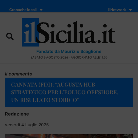
Cronache locali
Il Network
Fondato da Maurizio Scaglione
SABATO 8 AGOSTO 2026 - AGGIORNATO ALLE 11:53
Il commento
CANNATA (FDI): “AUGUSTA HUB
STRATEGICO PER L’EOLICO OFFSHORE,
UN RISULTATO STORICO”
Redazione
venerdì 4 Luglio 2025