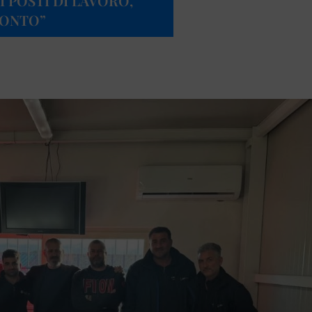
I POSTI DI LAVORO,
RONTO”