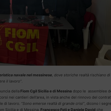
eristica navale nel messinese
, dove
storiche realtà rischiano di
re il lavoro”
.
nuncia della
Fiom Cgil Sicilia e di Messina
dopo le assemblee d
corsi nei cantieri dell’area, in vista anche del rinnovo del contrat
e di lavoro
. “Sono emerse realtà di grande crisi”
, dicono i segre
om Sicilia e di Messina,
Francesco Foti e Daniele David
che