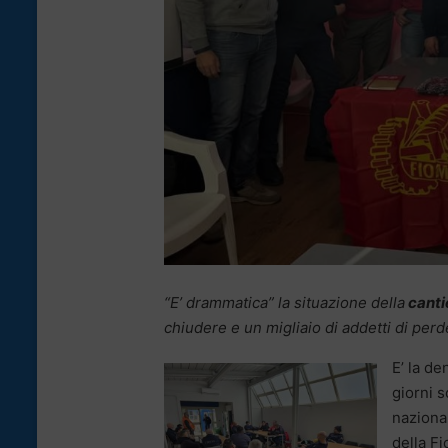
“E’ drammatica” la situazione della
canti
chiudere e un migliaio di addetti di perde
E’ la de
giorni s
nazional
della Fi