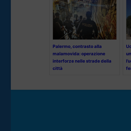
Palermo, contrasto alla
Uc
malamovida: operazione
un
interforze nelle strade della
l’
città
fe