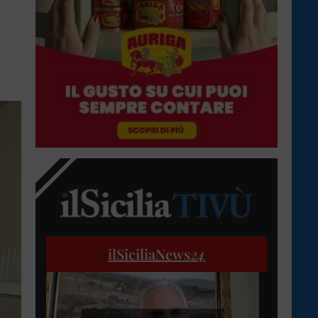
ilSiciliaNews
24