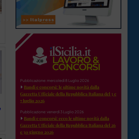
e
Pubblicazione: mercoledì 8 Luglio 2026
Bandi e concorsi: le ultime novità dalla
Gazzetta Ufficiale della Repubblica Italiana del 3 e
7 luglio 2026
e
Pubblicazione: venerdì 3 Luglio 2026
Bandi e concorsi: ecco le ultime novità dalla
Gazzetta Ufficiale della Repubblica Italiana del 26
e 30 giugno 2026