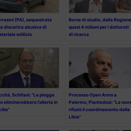
rrasini (PA), sequestrata
Borse di studio, dalla Region
a discarica abusiva di
quasi 4 milioni per i dottorati
teriale edilizio
di ricerca
ccità, Schifani: “Le piogge
Processo Open Arms a
n eliminerebbero l’allerta in
Palermo, Piantedosi: “La nav
cilia”
rifiutò il coordinamento dalla
Libia”