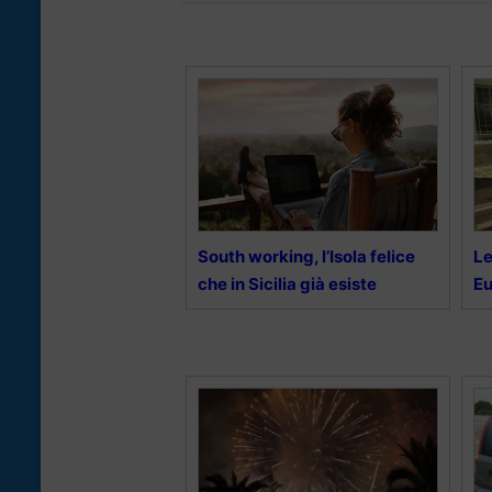
South working, l’Isola felice
Le
che in Sicilia già esiste
E