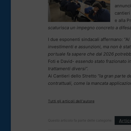
annunci
cantier
e alla P
scaturisca un impegno concreto a difesa d
I due esponenti sindacali affermano: “A
l
investimenti e assunzioni, ma non è stato
portuale fa sapere che dal 2026 potrebbe 
Foti e David-
essendo stato frazionato in
trattamenti diversi”.
Ai Cantieri dello Stretto
“la gran parte de
contrattuali, come la mancata applicazion
Tutti gli articoli dell'autore
Artic
Questo articolo fa parte delle categorie: