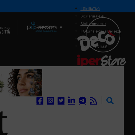
il SiciliaTivù
Siciliarurale.eu
Siciliammare.it
Il Network
Il Giornale della Bellezza
Siciliamedica.it
Sanitainsicilia.it