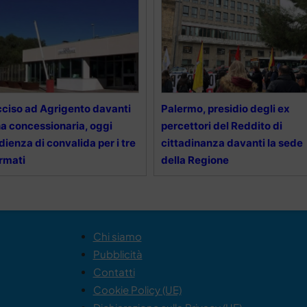
ciso ad Agrigento davanti
Palermo, presidio degli ex
a concessionaria, oggi
percettori del Reddito di
udienza di convalida per i tre
cittadinanza davanti la sede
rmati
della Regione
Chi siamo
Pubblicità
Contatti
Cookie Policy (UE)