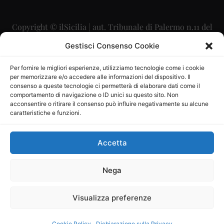
Copyright © ilSicilia | aut. Tribunale di Palermo n.11 del
29/09/2015
Gestisci Consenso Cookie
Editore: Mercurio Comunicazione Soc. Coop. A.R.L.
Per fornire le migliori esperienze, utilizziamo tecnologie come i cookie
per memorizzare e/o accedere alle informazioni del dispositivo. Il
Direttore Editoriale: Maurizio Scaglione
consenso a queste tecnologie ci permetterà di elaborare dati come il
comportamento di navigazione o ID unici su questo sito. Non
Direttore Responsabile: Maria Calabrese
acconsentire o ritirare il consenso può influire negativamente su alcune
caratteristiche e funzioni.
p.zza Sant’Oliva, 9 – 90141 – Palermo – 091335557
P.IVA: 06334930820
Accetta
Mercurio Comunicazione Società Cooperativa a r.l. è
iscritta al Registro degli Operatori di Comunicazione al
Nega
numero 26988
Visualizza preferenze
Sito gestito da
La Digitale srl
–
info@ladigitale.it
Cookie Policy
Dichiarazione sulla Privacy