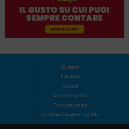
Chi siamo
Pubblicità
Contatti
Cookie Policy (UE)
Disconoscimento
Dichiarazione sulla Privacy (UE)