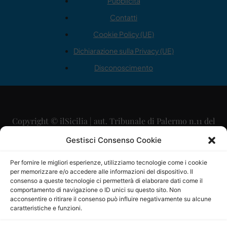
Pubblicità
Contatti
Cookie Policy (UE)
Dichiarazione sulla Privacy (UE)
Disconoscimento
Copyright © ilSicilia | aut. Tribunale di Palermo n.11 del
29/09/2015
Gestisci Consenso Cookie
Editore: Mercurio Comunicazione Soc. Coop. A.R.L.
Per fornire le migliori esperienze, utilizziamo tecnologie come i cookie
per memorizzare e/o accedere alle informazioni del dispositivo. Il
Direttore Editoriale: Maurizio Scaglione
consenso a queste tecnologie ci permetterà di elaborare dati come il
comportamento di navigazione o ID unici su questo sito. Non
Direttore Responsabile: Maria Calabrese
acconsentire o ritirare il consenso può influire negativamente su alcune
caratteristiche e funzioni.
p.zza Sant’Oliva, 9 – 90141 – Palermo – 091335557