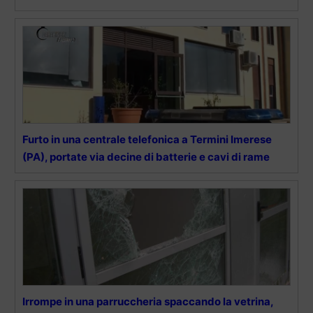
Furto in una centrale telefonica a Termini Imerese
(PA), portate via decine di batterie e cavi di rame
Irrompe in una parruccheria spaccando la vetrina,