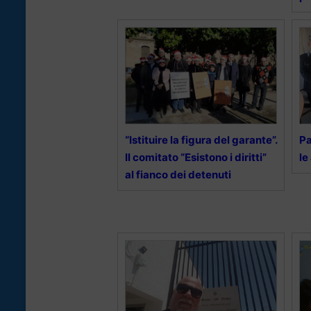
“Istituire la figura del garante”.
Pa
Il comitato “Esistono i diritti”
le
al fianco dei detenuti