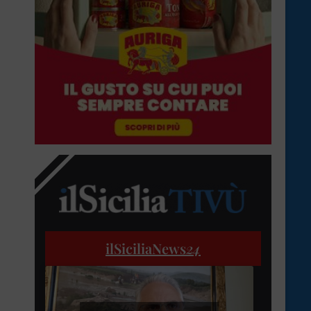
ilSiciliaNews
24