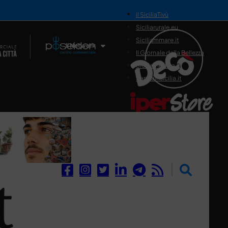
il SiciliaTivù
Siciliarurale.eu
Siciliammare.it
Il Network
Il Giornale della Bellezza
Siciliamedica.it
Sanitainsicilia.it