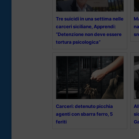
Tre suicidi in una settima nelle
Ma
carceri siciliane, Apprendi:
na
“Detenzione non deve essere
sn
tortura psicologica”
Carceri: detenuto picchia
Al
agenti con sbarra ferro, 5
si
feriti
Ga