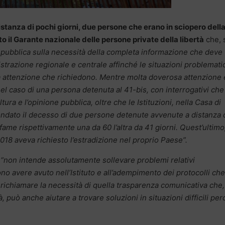
istanza di pochi giorni, due persone che erano in sciopero dell
o il Garante nazionale delle persone private della libertà
che, 
e pubblica sulla necessità della completa informazione che deve
inistrazione regionale e centrale affinché le situazioni problemat
a attenzione che richiedono. Mentre molta doverosa attenzione 
nel caso di una persona detenuta al 41-bis, con interrogativi che
ura e l’opinione pubblica, oltre che le Istituzioni, nella Casa di
condato il decesso di due persone detenute avvenute a distanza 
fame rispettivamente una da 60 l’altra da 41 giorni.
Quest’ultimo
018 aveva richiesto l’estradizione nel proprio Paese”.
“non intende assolutamente sollevare problemi relativi
o avere avuto nell’Istituto e all’adempimento dei protocolli che
ò richiamare la necessità di quella trasparenza comunicativa che,
à, può anche aiutare a trovare soluzioni in situazioni difficili pe