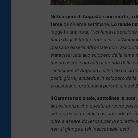
Nel carcere di Augusta
s
ono morte, a d
fame
da diverse settimane.
Lo rende not
legge in una nota,
“richiama l’attenzion
fluire dagli Istituti penitenziari all’Amm
possano essere affrontate con l’assolut
stata riservata allo sciopero della fame 
hanno anche coinvolto il mondo della cult
reclusione di Augusta il silenzio ha cir
pochi giorni, ambedue in sciopero della 
ergastolano, protestava perché sin dal 2
Il Garante nazionale, sottolinea la nota,
all’assistenza che queste persone posson
sono previsti in simili casi. Intende per
oltre a essere doverosa per la collettivit
non si giunga a tali inaccettabili esiti”
.