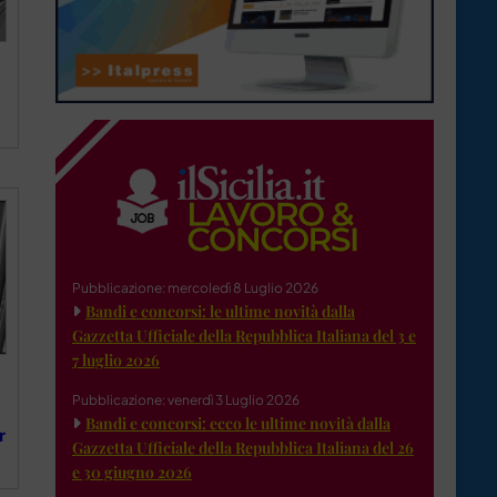
Pubblicazione: mercoledì 8 Luglio 2026
Bandi e concorsi: le ultime novità dalla
Gazzetta Ufficiale della Repubblica Italiana del 3 e
7 luglio 2026
Pubblicazione: venerdì 3 Luglio 2026
Bandi e concorsi: ecco le ultime novità dalla
r
Gazzetta Ufficiale della Repubblica Italiana del 26
e 30 giugno 2026