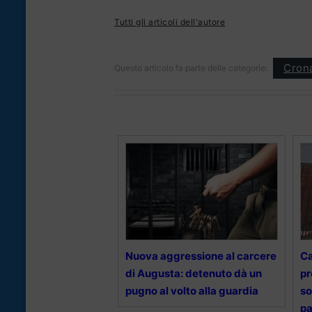
Tutti gli articoli dell'autore
Cron
Questo articolo fa parte delle categorie:
Nuova aggressione al carcere
Ca
di Augusta: detenuto dà un
pr
pugno al volto alla guardia
so
pa