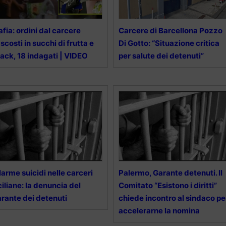
fia: ordini dal carcere
Carcere di Barcellona Pozzo
scosti in succhi di frutta e
Di Gotto: “Situazione critica
ack, 18 indagati | VIDEO
per salute dei detenuti”
larme suicidi nelle carceri
Palermo, Garante detenuti. Il
ciliane: la denuncia del
Comitato “Esistono i diritti”
rante dei detenuti
chiede incontro al sindaco pe
accelerarne la nomina