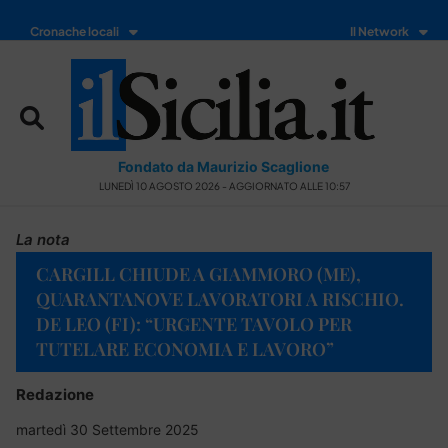
Cronache locali
Il Network
Fondato da Maurizio Scaglione
LUNEDÌ 10 AGOSTO 2026 - AGGIORNATO ALLE 10:57
La nota
CARGILL CHIUDE A GIAMMORO (ME),
QUARANTANOVE LAVORATORI A RISCHIO.
DE LEO (FI): “URGENTE TAVOLO PER
TUTELARE ECONOMIA E LAVORO”
Redazione
martedì 30 Settembre 2025