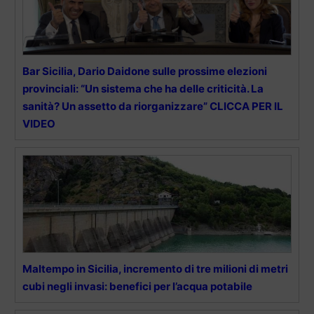
Bar Sicilia, Dario Daidone sulle prossime elezioni
provinciali: “Un sistema che ha delle criticità. La
sanità? Un assetto da riorganizzare” CLICCA PER IL
VIDEO
Maltempo in Sicilia, incremento di tre milioni di metri
cubi negli invasi: benefici per l’acqua potabile