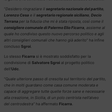
“
Desidero ringraziare il
segretario nazionale del partito
,
Lorenzo Cesa
e il
segretario regionale siciliano
,
Decio
Terrana
per la fiducia che mi è stata riposta, così come il
consigliere comunale di Palermo Elio Ficarra
, assieme al
quale ho condiviso questo nuovo percorso politico e agli
altri consiglieri comunali che hanno già
aderito
” ha infine
concluso
Sgroi
.
Lo stesso
Ficarra
si è mostrato soddisfatto per la
condivisione di
Salvatore Sgroi
al progetto politico
dell’
Udc
.
“Q
uale ulteriore passo di crescita sul territorio del partito,
che in molti guardano come casa comune moderata e
capace di aggregare tutte quelle forze sane e necessarie
alla creazione, in Sicilia, di un polo centrista nell’alveo
del
centrodestra”
ha affermato
Ficarra
.