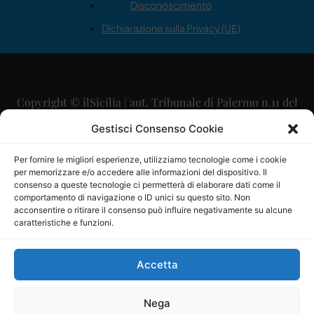
Disconoscimento
Dichiarazione sulla Privacy (UE)
Copyright © ilSicilia | aut. Tribunale di Palermo n.11 del
29/09/2015
Gestisci Consenso Cookie
Editore: Mercurio Comunicazione Soc. Coop. A.R.L.
Per fornire le migliori esperienze, utilizziamo tecnologie come i cookie
per memorizzare e/o accedere alle informazioni del dispositivo. Il
Direttore Editoriale: Maurizio Scaglione
consenso a queste tecnologie ci permetterà di elaborare dati come il
comportamento di navigazione o ID unici su questo sito. Non
Direttore Responsabile: Maria Calabrese
acconsentire o ritirare il consenso può influire negativamente su alcune
caratteristiche e funzioni.
p.zza Sant’Oliva, 9 – 90141 – Palermo – 091335557
P.IVA: 06334930820
Accetta
Mercurio Comunicazione Società Cooperativa a r.l. è
iscritta al Registro degli Operatori di Comunicazione al
Nega