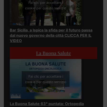
Fai clic per accettare i
cookie per questo servizio
Bar Sicilia, a Ispica la sfida per il futuro passa
dal nuovo governo della città CLICCA PER IL
VIDEO
La Buona Salute
Fai clic per accettare i
cookie per questo servizio
La Buona Salute 63° puntata: Ortopedia