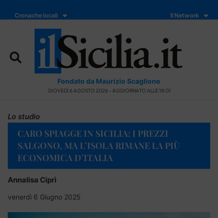
Cronache locali
Il Network
Fondato da Maurizio Scaglione
GIOVEDÌ 6 AGOSTO 2026 - AGGIORNATO ALLE 18:01
Lo studio
CARO SPIAGGE IN SICILIA: I PREZZI
SALGONO, MA L’ISOLA RIMANE LA PIÙ
ECONOMICA D’ITALIA
Annalisa Ciprì
venerdì 6 Giugno 2025