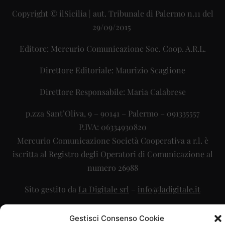
Copyright © ilSicilia | aut. Tribunale di Palermo n.11 del
29/09/2015
Editore: Mercurio Comunicazione Soc. Coop. A.R.L.
Direttore Editoriale: Maurizio Scaglione
Direttore Responsabile: Maria Calabrese
p.zza Sant’Oliva, 9 – 90141 – Palermo – 091335557
P.IVA: 06334930820
Mercurio Comunicazione Società Cooperativa a r.l. è
iscritta al Registro degli Operatori di Comunicazione al
numero 26988
Sito gestito da
La Digitale srl
–
info@ladigitale.it
Gestisci Consenso Cookie