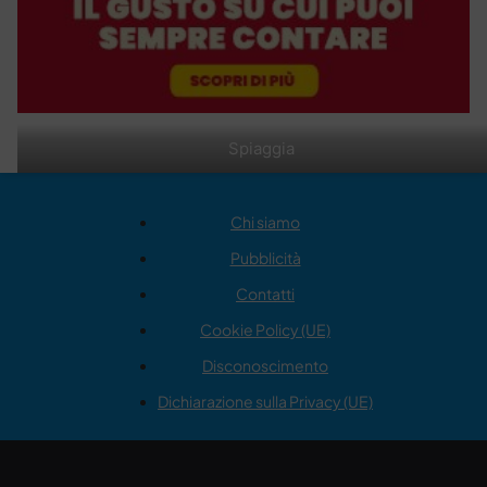
Spiaggia
Chi siamo
Pubblicità
Contatti
Cookie Policy (UE)
Disconoscimento
Dichiarazione sulla Privacy (UE)