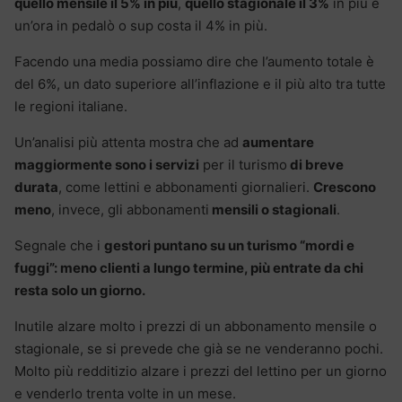
quello mensile il 5% in più
,
quello stagionale il 3%
in più e
un’ora in pedalò o sup costa il 4% in più.
Facendo una media possiamo dire che l’aumento totale è
del 6%, un dato superiore all’inflazione e il più alto tra tutte
le regioni italiane.
Un’analisi più attenta mostra che ad
aumentare
maggiormente sono i servizi
per il turismo
di breve
durata
, come lettini e abbonamenti giornalieri.
Crescono
meno
, invece, gli abbonamenti
mensili o stagionali
.
Segnale che i
gestori puntano su un turismo “mordi e
fuggi”: meno clienti a lungo termine, più entrate da chi
resta solo un giorno.
Inutile alzare molto i prezzi di un abbonamento mensile o
stagionale, se si prevede che già se ne venderanno pochi.
Molto più redditizio alzare i prezzi del lettino per un giorno
e venderlo trenta volte in un mese.