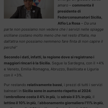
amaro
–
commenta il
presidente di
Federconsumatori Sicilia,
Alfio La Rosa
–
Da una
parte non possiamo non vedere che i servizi nelle spiagge
siciliane costano molto meno che nel resto d’Italia, ma
dall’altra non possiamo nemmeno fare finta di non capire il
perché”
Secondo i dati, infatti, la regione dove si registrano i
maggiori rincari è la Sicilia.
Segue la Sardegna, con il +4%
e Veneto, Emilia-Romagna, Abruzzo, Basilicata e Liguria
con il +3%.
Pur restando
relativamente bassi
, i prezzi di tutti i servizi
balneari in
Sicilia sono in aumento rispetto al 2024
:
l’
ombrellone costa il 4% in più
, la
sdraio il 3% in più
, il
lettino il 10% in più
, l’
abbonamento giornaliero l’11% in più
,