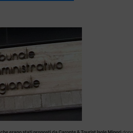
i che erano stati proposti da Caronte & Tourist Isole Minori
dop