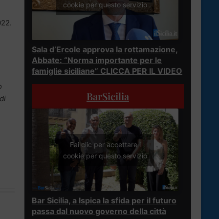
cookie per questo servizio
022.
Sala d’Ercole approva la rottamazione,
Abbate: “Norma importante per le
famiglie siciliane” CLICCA PER IL VIDEO
o
BarSicilia
di
Fai clic per accettare i
cookie per questo servizio
Bar Sicilia, a Ispica la sfida per il futuro
passa dal nuovo governo della città