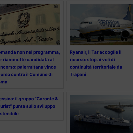
omanda non nel programma,
Ryanair, il Tar accoglie il
r riammette candidata al
ricorso: stop ai voli di
ncorso: palermitana vince
continuità territoriale da
corso contro il Comune di
Trapani
oma
ssina: il gruppo “Caronte &
urist” punta sullo sviluppo
stenibile