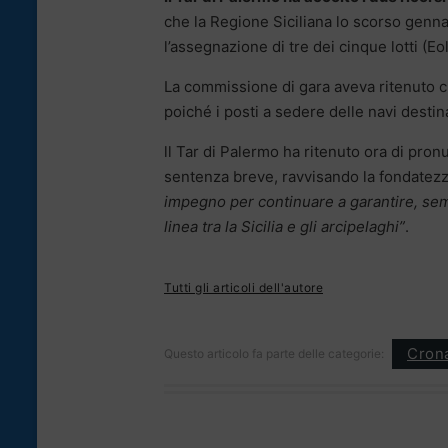
che la Regione Siciliana lo scorso genn
l’assegnazione di tre dei cinque lotti (Eo
La commissione di gara aveva ritenuto c
poiché i posti a sedere delle navi destinat
ll Tar di Palermo ha ritenuto ora di pronun
sentenza breve, ravvisando la fondatezza
impegno per continuare a garantire, sem
linea tra la Sicilia e gli arcipelaghi”
.
Tutti gli articoli dell'autore
Cron
Questo articolo fa parte delle categorie: