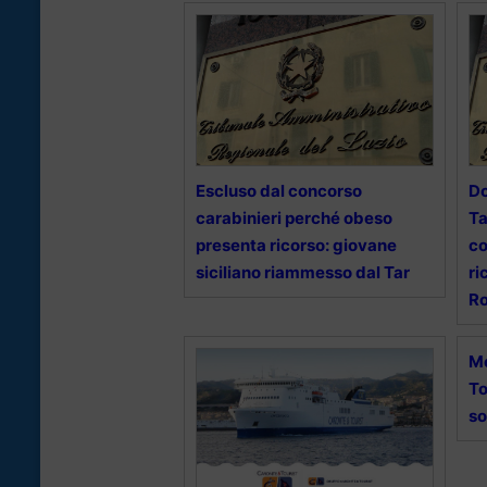
Escluso dal concorso
D
carabinieri perché obeso
Ta
presenta ricorso: giovane
co
siciliano riammesso dal Tar
ri
R
Me
To
so