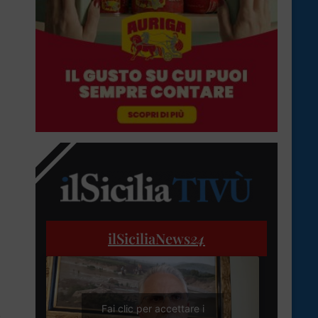
ilSiciliaNews
24
Fai clic per accettare i
o