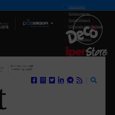
il SiciliaTivù
Siciliarurale.eu
Siciliammare.it
Il Network
Il Giornale della Bellezza
Siciliamedica.it
Sanitainsicilia.it