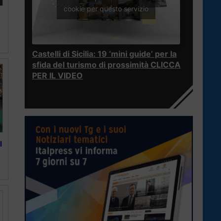
cookie per questo servizio
Castelli di Sicilia: 19 ‘mini guide’ per la
sfida del turismo di prossimità CLICCA
PER IL VIDEO
l