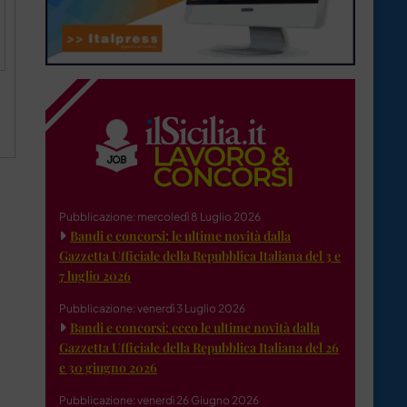
Pubblicazione: mercoledì 8 Luglio 2026
Bandi e concorsi: le ultime novità dalla
Gazzetta Ufficiale della Repubblica Italiana del 3 e
7 luglio 2026
Pubblicazione: venerdì 3 Luglio 2026
Bandi e concorsi: ecco le ultime novità dalla
Gazzetta Ufficiale della Repubblica Italiana del 26
e 30 giugno 2026
Pubblicazione: venerdì 26 Giugno 2026