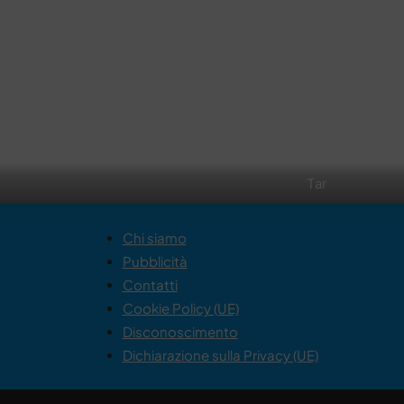
Tar
Chi siamo
Pubblicità
Contatti
Cookie Policy (UE)
Disconoscimento
Dichiarazione sulla Privacy (UE)