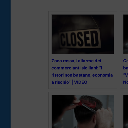
Zona rossa, l’allarme dei
Co
commercianti siciliani: “I
ba
ristori non bastano, economia
“V
a rischio” | VIDEO
No