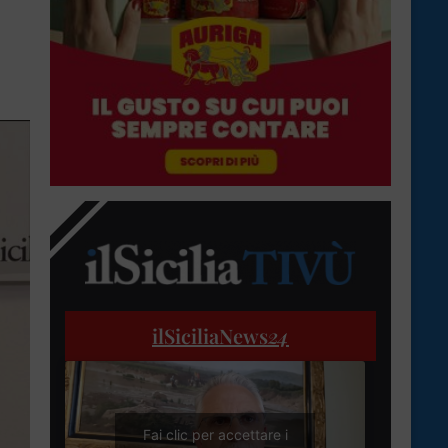
ilSiciliaNews
24
Fai clic per accettare i