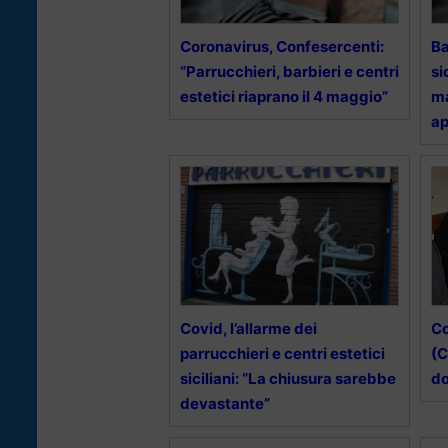
Coronavirus, Confesercenti:
Ba
“Parrucchieri, barbieri e centri
si
estetici riaprano il 4 maggio”
ma
a
Covid, l’allarme dei
Co
parrucchieri e centri estetici
(C
siciliani: “La chiusura sarebbe
do
devastante”