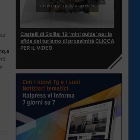
cookie per questo servizio
a
Castelli di Sicilia: 19 ‘mini guide’ per la
244
sfida del turismo di prossimità CLICCA
PER IL VIDEO
mq. a
nti
a