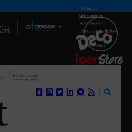
il SiciliaTivù
Siciliarurale.eu
Siciliammare.it
Il Network
Il Giornale della Bellezza
Siciliamedica.it
Sanitainsicilia.it