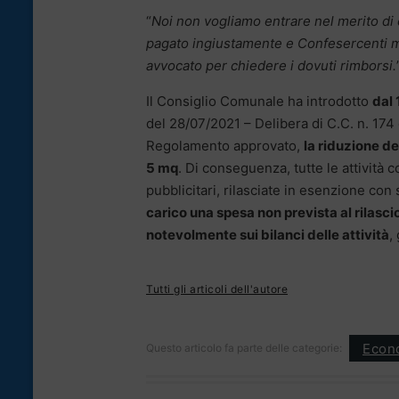
“
Noi non vogliamo entrare nel merito di 
pagato ingiustamente e Confesercenti mett
avvocato per chiedere i dovuti rimborsi.
Il Consiglio Comunale ha introdotto
dal 
del 28/07/2021 – Delibera di C.C. n. 174
Regolamento approvato,
la riduzione d
5 mq
. Di conseguenza, tutte le attività 
pubblicitari, rilasciate in esenzione con
carico una spesa non prevista al rilasc
notevolmente sui bilanci delle attività
,
Tutti gli articoli dell'autore
Econ
Questo articolo fa parte delle categorie: