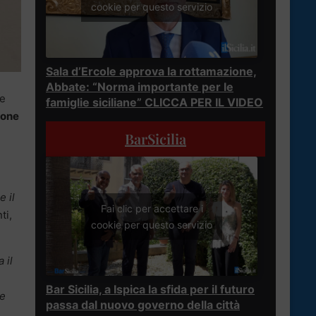
cookie per questo servizio
Sala d’Ercole approva la rottamazione,
Abbate: “Norma importante per le
ne
famiglie siciliane” CLICCA PER IL VIDEO
ione
BarSicilia
 il
Fai clic per accettare i
ti,
cookie per questo servizio
 il
Bar Sicilia, a Ispica la sfida per il futuro
 e
passa dal nuovo governo della città