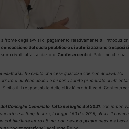
a fronte degli avvisi di pagamento relativamente all’introduzio
 concessione del suolo pubblico e di autorizzazione o esposiz
sono rivolti all’associazione
Confesercenti
di Palermo che ha
e esattoriali ho capito che c’era qualcosa che non andava. Ho
errore o qualche abuso e mi sono subito premurato di affrontare
ilSicilia.it il responsabile delle attività produttive di Confesercen
 del Consiglio Comunale, fatta nel luglio del 2021
, che imponeva
uperiore ai 5mq. Inoltre, la legge 160 del 2019, all’art. 1 comma
egne pubblicitarie entro i 5 mq. non devono pagare nessuna tassa
alcuna documentazione
” aggiunge Reina.