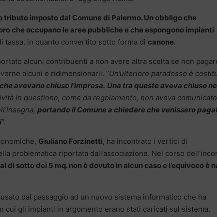
ato tributo imposto dal Comune di Palermo. Un obbligo che
loro che occupano le aree pubbliche e che espongono impianti
di tassa, in quanto convertito sotto forma di
canone
.
 portato alcuni contribuenti a non avere altra scelta se non pagar
overne alcuni e ridimensionarli. “
Un’ulteriore paradosso è costit
 che avevano chiuso l’impresa.
Una tra queste aveva chiuso ne
attività in questione, come da regolamento, non aveva comunicato
ll’insegna,
portando il Comune a chiedere che venissero paga
i
“.
 Economiche,
Giuliano Forzinetti
, ha incontrato i vertici di
lla problematica riportata dall’associazione. Nel corso dell’inco
o al di sotto dei 5 mq. non è dovuto in alcun caso e l’equivoco è 
causato dal passaggio ad un nuovo sistema informatico che ha
 cui gli impianti in argomento erano stati caricati sul sistema.