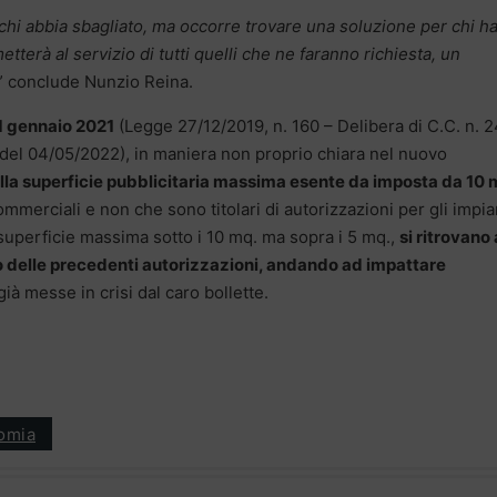
chi abbia sbagliato, ma occorre trovare una soluzione per chi h
erà al servizio di tutti quelli che ne faranno richiesta, un
” conclude Nunzio Reina.
1 gennaio 2021
(Legge 27/12/2019, n. 160 – Delibera di C.C. n. 
 del 04/05/2022), in maniera non proprio chiara nel nuovo
ella superficie pubblicitaria massima esente da imposta da 10 
commerciali e non che sono titolari di autorizzazioni per gli impia
 superficie massima sotto i 10 mq. ma sopra i 5 mq.,
si ritrovano 
io delle precedenti autorizzazioni, andando ad impattare
 già messe in crisi dal caro bollette.
omia