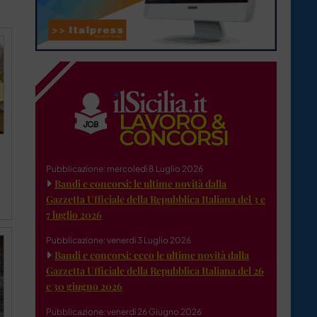
Pubblicazione: mercoledì 8 Luglio 2026
Bandi e concorsi: le ultime novità dalla
Gazzetta Ufficiale della Repubblica Italiana del 3 e
7 luglio 2026
Pubblicazione: venerdì 3 Luglio 2026
Bandi e concorsi: ecco le ultime novità dalla
Gazzetta Ufficiale della Repubblica Italiana del 26
e 30 giugno 2026
Pubblicazione: venerdì 26 Giugno 2026