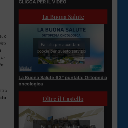
CLICCA PER IL VIDEO
La Buona Salute
e, o
uito
Fai clic per accettare i
l
cookie per questo servizio
 la
te
La Buona Salute 63° puntata: Ortopedia
oncologica
ntro
Oltre il Castello
nato
Fai clic per accettare i