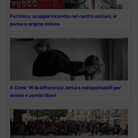
Partinico: scoppia incendio nel centro anziani, si
pensa a origine dolosa
A Cinisi ‘W la differenza’, letture indispensabili per
donne e uomini liberi