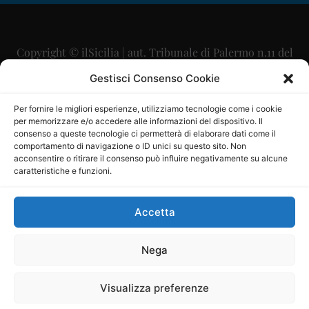
Copyright © ilSicilia | aut. Tribunale di Palermo n.11 del
29/09/2015
Gestisci Consenso Cookie
Editore: Mercurio Comunicazione Soc. Coop. A.R.L.
Per fornire le migliori esperienze, utilizziamo tecnologie come i cookie
per memorizzare e/o accedere alle informazioni del dispositivo. Il
Direttore Editoriale: Maurizio Scaglione
consenso a queste tecnologie ci permetterà di elaborare dati come il
comportamento di navigazione o ID unici su questo sito. Non
Direttore Responsabile: Maria Calabrese
acconsentire o ritirare il consenso può influire negativamente su alcune
caratteristiche e funzioni.
p.zza Sant’Oliva, 9 – 90141 – Palermo – 091335557
P.IVA: 06334930820
Accetta
Mercurio Comunicazione Società Cooperativa a r.l. è
iscritta al Registro degli Operatori di Comunicazione al
Nega
numero 26988
Visualizza preferenze
Sito gestito da
La Digitale srl
–
info@ladigitale.it