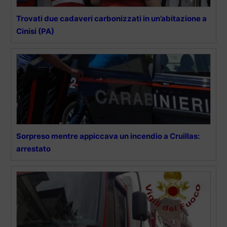
Trovati due cadaveri carbonizzati in un’abitazione a
Cinisi (PA)
Sorpreso mentre appiccava un incendio a Cruillas:
arrestato