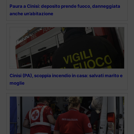
Paura a Cinisi: deposito prende fuoco, danneggiata
anche un’abitazione
Cinisi (PA), scoppia incendio in casa: salvati marito e
moglie