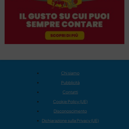
Chi siamo
Pubblicità
Contatti
Cookie Policy (UE)
Disconoscimento
Dichiarazione sulla Privacy (UE)