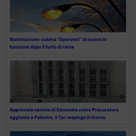
Illuminazione: cabina “Sperone1” di nuovo in
funzione dopo il furto di rame
Approvata nomina di Demontis come Procuratore
aggiunto a Palermo, il Tar respinge il ricorso