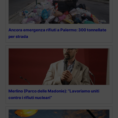
Ancora emergenza rifiuti a Palermo: 300 tonnellate
per strada
Merlino (Parco delle Madonie): “Lavoriamo uniti
contro i rifiuti nucleari”