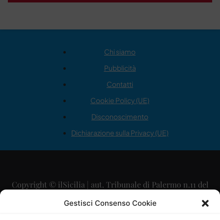
Chi siamo
Pubblicità
Contatti
Cookie Policy (UE)
Disconoscimento
Dichiarazione sulla Privacy (UE)
Copyright © ilSicilia | aut. Tribunale di Palermo n.11 del
29/09/2015
Gestisci Consenso Cookie
Editore: Mercurio Comunicazione Soc. Coop. A.R.L.