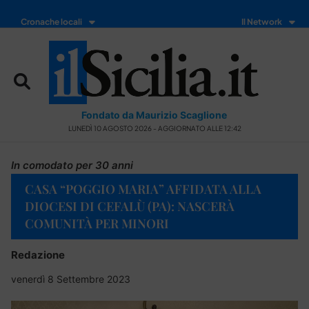
Cronache locali
Il Network
Fondato da Maurizio Scaglione
LUNEDÌ 10 AGOSTO 2026 - AGGIORNATO ALLE 12:42
In comodato per 30 anni
CASA “POG­GIO MA­RIA” AFFIDATA ALLA
DIO­CE­SI DI CE­FA­LÙ (PA): NASCERÀ
COMUNITÀ PER MINORI
Redazione
venerdì 8 Settembre 2023