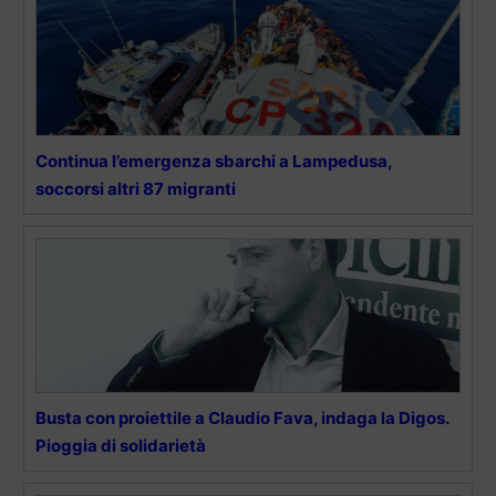
Continua l’emergenza sbarchi a Lampedusa,
soccorsi altri 87 migranti
Busta con proiettile a Claudio Fava, indaga la Digos.
Pioggia di solidarietà