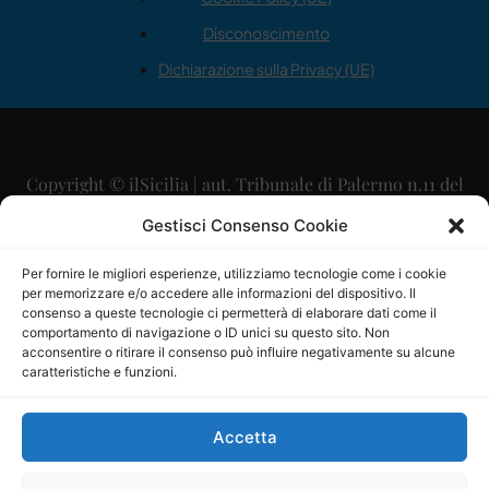
Disconoscimento
Dichiarazione sulla Privacy (UE)
Copyright © ilSicilia | aut. Tribunale di Palermo n.11 del
29/09/2015
Gestisci Consenso Cookie
Editore: Mercurio Comunicazione Soc. Coop. A.R.L.
Per fornire le migliori esperienze, utilizziamo tecnologie come i cookie
per memorizzare e/o accedere alle informazioni del dispositivo. Il
Direttore Editoriale: Maurizio Scaglione
consenso a queste tecnologie ci permetterà di elaborare dati come il
comportamento di navigazione o ID unici su questo sito. Non
Direttore Responsabile: Maria Calabrese
acconsentire o ritirare il consenso può influire negativamente su alcune
caratteristiche e funzioni.
p.zza Sant’Oliva, 9 – 90141 – Palermo – 091335557
P.IVA: 06334930820
Accetta
Mercurio Comunicazione Società Cooperativa a r.l. è