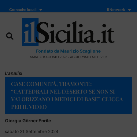
Cronache locali
Il Network
Fondato da Maurizio Scaglione
SABATO 8 AGOSTO 2026 - AGGIORNATO ALLE 19:07
L'analisi
CASE COMUNITÀ, TRAMONTE:
“CATTEDRALI NEL DESERTO SE NON SI
VALORIZZANO I MEDICI DI BASE” CLICCA
PER IL VIDEO
Giorgia Görner Enrile
sabato 21 Settembre 2024