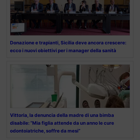
Donazione e trapianti, Sicilia deve ancora crescere:
ecco i nuovi obiettivi per i manager della sanità
Vittoria, la denuncia della madre di una bimba
disabile: “Mia figlia attende da un anno le cure
odontoiatriche, soffre da mesi”