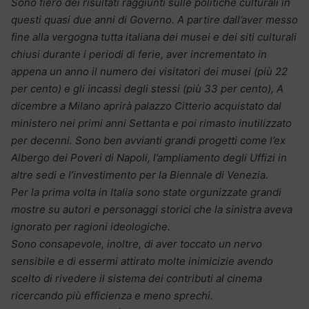
Sono fiero dei risultati raggiunti sulle politiche culturali in
questi quasi due anni di Governo. A partire dall’aver messo
fine alla vergogna tutta italiana dei musei e dei siti culturali
chiusi durante i periodi di ferie, aver incrementato in
appena un anno il numero dei visitatori dei musei (più 22
per cento) e gli incassi degli stessi (più 33 per cento), A
dicembre a Milano aprirà palazzo Citterio acquistato dal
ministero nei primi anni Settanta e poi rimasto inutilizzato
per decenni. Sono ben avvianti grandi progetti come l’ex
Albergo dei Poveri di Napoli, l’ampliamento degli Uffizi in
altre sedi e l’investimento per la Biennale di Venezia.
Per la prima volta in Italia sono state orgunizzate grandi
mostre su autori e personaggi storici che la sinistra aveva
ignorato per ragioni ideologiche.
Sono consapevole, inoltre, di aver toccato un nervo
sensibile e di essermi attirato molte inimicizie avendo
scelto di rivedere il sistema dei contributi al cinema
ricercando più efficienza e meno sprechi.