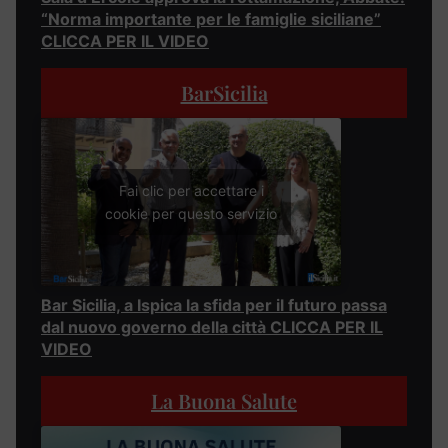
“Norma importante per le famiglie siciliane”
CLICCA PER IL VIDEO
BarSicilia
Fai clic per accettare i
cookie per questo servizio
Bar Sicilia, a Ispica la sfida per il futuro passa
dal nuovo governo della città CLICCA PER IL
VIDEO
La Buona Salute