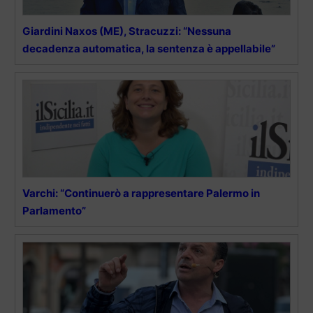
Giardini Naxos (ME), Stracuzzi: “Nessuna
decadenza automatica, la sentenza è appellabile”
Varchi: “Continuerò a rappresentare Palermo in
Parlamento”