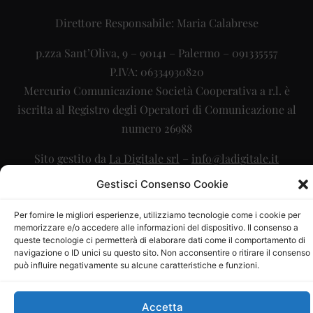
Direttore Responsabile: Maria Calabrese
p.zza Sant’Oliva, 9 – 90141 – Palermo – 091335557
P.IVA: 06334930820
Mercurio Comunicazione Società Cooperativa a r.l. è
iscritta al Registro degli Operatori di Comunicazione al
numero 26988
Sito gestito da
La Digitale srl
–
info@ladigitale.it
Gestisci Consenso Cookie
Per fornire le migliori esperienze, utilizziamo tecnologie come i cookie per
memorizzare e/o accedere alle informazioni del dispositivo. Il consenso a
queste tecnologie ci permetterà di elaborare dati come il comportamento di
navigazione o ID unici su questo sito. Non acconsentire o ritirare il consenso
può influire negativamente su alcune caratteristiche e funzioni.
Accetta