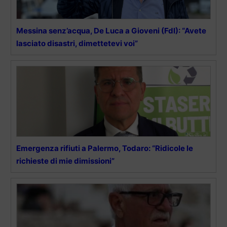
Messina senz’acqua, De Luca a Gioveni (FdI): “Avete
lasciato disastri, dimettetevi voi”
Emergenza rifiuti a Palermo, Todaro: “Ridicole le
richieste di mie dimissioni”