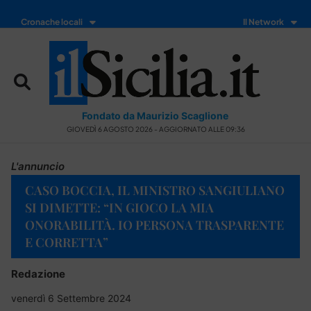
Cronache locali
Il Network
Fondato da Maurizio Scaglione
GIOVEDÌ 6 AGOSTO 2026 - AGGIORNATO ALLE 09:36
L'annuncio
CASO BOCCIA, IL MINISTRO SANGIULIANO
SI DIMETTE: “IN GIOCO LA MIA
ONORABILITÀ. IO PERSONA TRASPARENTE
E CORRETTA”
Redazione
venerdì 6 Settembre 2024