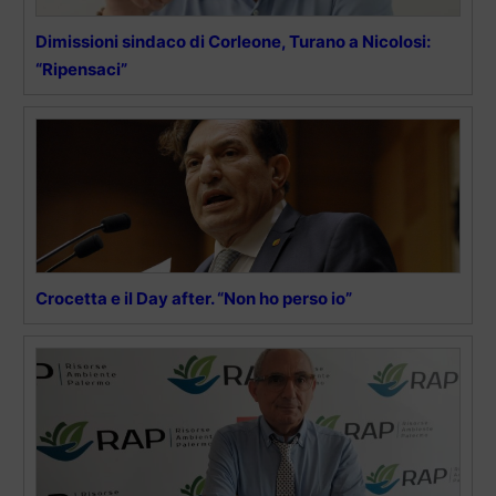
Dimissioni sindaco di Corleone, Turano a Nicolosi:
“Ripensaci”
Crocetta e il Day after. “Non ho perso io”