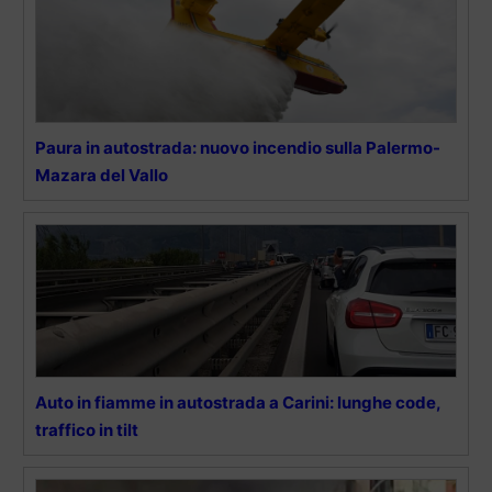
Paura in autostrada: nuovo incendio sulla Palermo-
Mazara del Vallo
Auto in fiamme in autostrada a Carini: lunghe code,
traffico in tilt