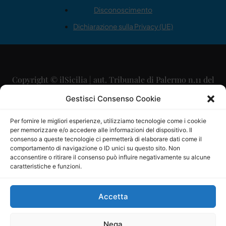
Disconoscimento
Dichiarazione sulla Privacy (UE)
Copyright © ilSicilia | aut. Tribunale di Palermo n.11 del
29/09/2015
Gestisci Consenso Cookie
Editore: Mercurio Comunicazione Soc. Coop. A.R.L.
Per fornire le migliori esperienze, utilizziamo tecnologie come i cookie
per memorizzare e/o accedere alle informazioni del dispositivo. Il
Direttore Editoriale: Maurizio Scaglione
consenso a queste tecnologie ci permetterà di elaborare dati come il
comportamento di navigazione o ID unici su questo sito. Non
Direttore Responsabile: Maria Calabrese
acconsentire o ritirare il consenso può influire negativamente su alcune
caratteristiche e funzioni.
p.zza Sant’Oliva, 9 – 90141 – Palermo – 091335557
P.IVA: 06334930820
Accetta
Mercurio Comunicazione Società Cooperativa a r.l. è
iscritta al Registro degli Operatori di Comunicazione al
Nega