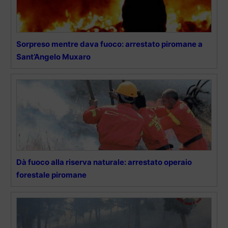
Sorpreso mentre dava fuoco: arrestato piromane a
Sant’Angelo Muxaro
Dà fuoco alla riserva naturale: arrestato operaio
forestale piromane