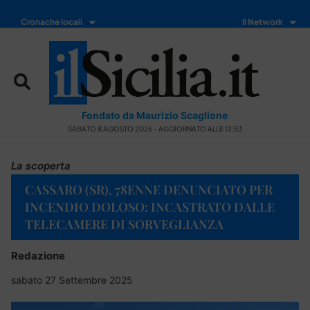
Cronache locali
Il Network
Fondato da Maurizio Scaglione
SABATO 8 AGOSTO 2026 - AGGIORNATO ALLE 12:53
La scoperta
CASSARO (SR), 78ENNE DENUNCIATO PER
INCENDIO DOLOSO: INCASTRATO DALLE
TELECAMERE DI SORVEGLIANZA
Redazione
sabato 27 Settembre 2025