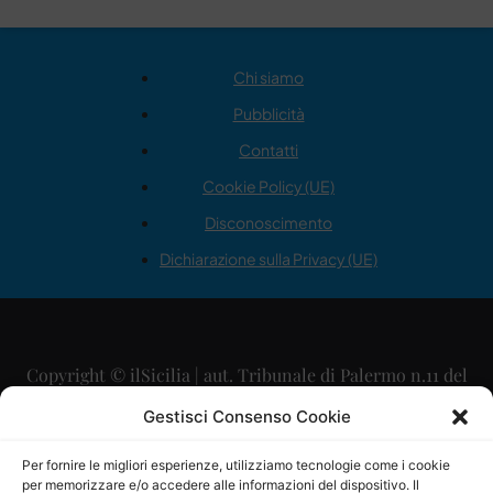
Chi siamo
Pubblicità
Contatti
Cookie Policy (UE)
Disconoscimento
Dichiarazione sulla Privacy (UE)
Copyright © ilSicilia | aut. Tribunale di Palermo n.11 del
29/09/2015
Gestisci Consenso Cookie
Editore: Mercurio Comunicazione Soc. Coop. A.R.L.
Per fornire le migliori esperienze, utilizziamo tecnologie come i cookie
per memorizzare e/o accedere alle informazioni del dispositivo. Il