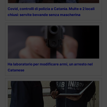
Covid, controlli di polizia a Catania. Multe e 2 locali
chiusi: servite bevande senza mascherina
Ha laboratorio per modificare armi, un arresto nel
Catanese