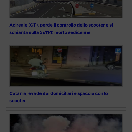
Acireale (CT), perde il controllo dello scooter e si
schianta sulla Ss114: morto sedicenne
Catania, evade dai domiciliari e spaccia con lo
scooter