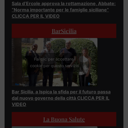
Sala d’Ercole approva la rottamazione, Abbate:
“Norma importante per le famiglie siciliane”
CLICCA PER IL VIDEO
BarSicilia
Fai clic per accettare i
cookie per questo servizio
Bar Sicilia, a Ispica la sfida per il futuro passa
dal nuovo governo della città CLICCA PER IL
VIDEO
La Buona Salute