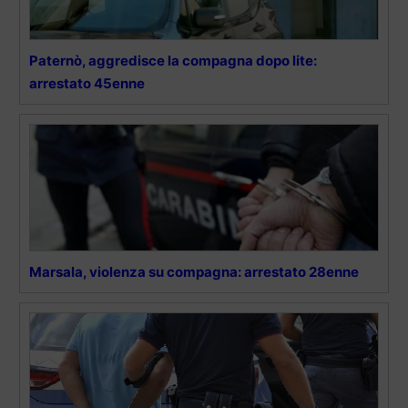
Paternò, aggredisce la compagna dopo lite:
arrestato 45enne
Marsala, violenza su compagna: arrestato 28enne