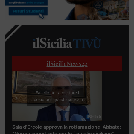
ilSiciliaNews
24
Fai clic per accettare i
cookie per questo servizio
Sala d’Ercole approva la rottamazione, Abbate:
“Norma importante per le famiglie siciliane”