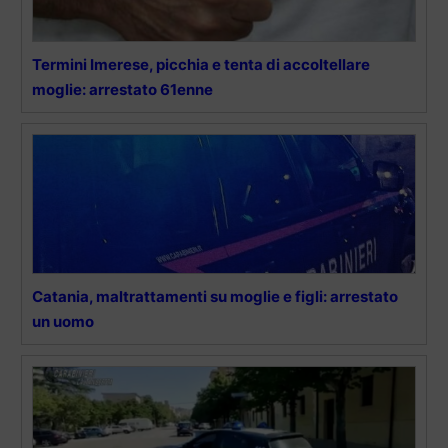
Termini Imerese, picchia e tenta di accoltellare
moglie: arrestato 61enne
Catania, maltrattamenti su moglie e figli: arrestato
un uomo