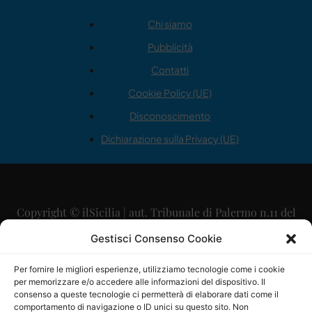
Chi siamo
Pubblicità
Contatti
Cookie Policy (UE)
Disconoscimento
Dichiarazione sulla Privacy (UE)
Copyright © ilSicilia | aut. Tribunale di Palermo n.11 del
29/09/2015
Gestisci Consenso Cookie
Editore: Mercurio Comunicazione Soc. Coop. A.R.L.
Per fornire le migliori esperienze, utilizziamo tecnologie come i cookie
per memorizzare e/o accedere alle informazioni del dispositivo. Il
Direttore Editoriale: Maurizio Scaglione
consenso a queste tecnologie ci permetterà di elaborare dati come il
comportamento di navigazione o ID unici su questo sito. Non