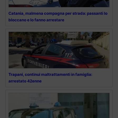
Catania, malmena compagna per strada: passanti lo
bloccano e lo fanno arrestare
Trapani, continui maltrattamenti in famiglia:
arrestato 42enne