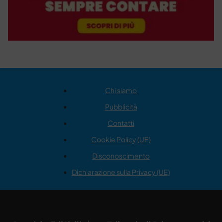
Chi siamo
Pubblicità
Contatti
Cookie Policy (UE)
Disconoscimento
Dichiarazione sulla Privacy (UE)