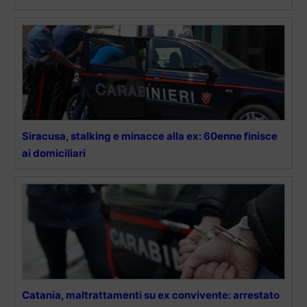
Siracusa, stalking e minacce alla ex: 60enne finisce
ai domiciliari
Catania, maltrattamenti su ex convivente: arrestato