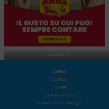
foto d'archivio
Chi siamo
Pubblicità
Contatti
Cookie Policy (UE)
Dichiarazione sulla Privacy (UE)