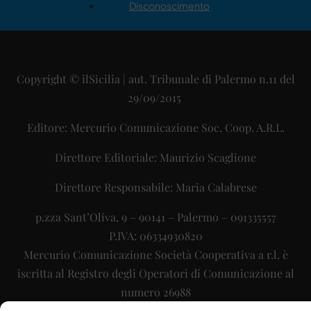
Disconoscimento
Copyright © ilSicilia | aut. Tribunale di Palermo n.11 del
29/09/2015
Editore: Mercurio Comunicazione Soc. Coop. A.R.L.
Direttore Editoriale: Maurizio Scaglione
Direttore Responsabile: Maria Calabrese
p.zza Sant’Oliva, 9 – 90141 – Palermo – 091335557
P.IVA: 06334930820
Mercurio Comunicazione Società Cooperativa a r.l. è
iscritta al Registro degli Operatori di Comunicazione al
numero 26988