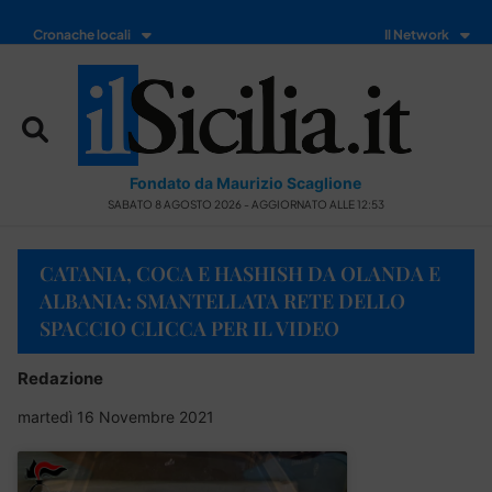
Cronache locali
Il Network
Fondato da Maurizio Scaglione
SABATO 8 AGOSTO 2026 - AGGIORNATO ALLE 12:53
CATANIA, COCA E HASHISH DA OLANDA E
ALBANIA: SMANTELLATA RETE DELLO
SPACCIO CLICCA PER IL VIDEO
Redazione
martedì 16 Novembre 2021