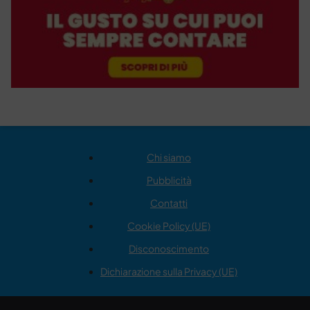
Chi siamo
Pubblicità
Contatti
Cookie Policy (UE)
Disconoscimento
Dichiarazione sulla Privacy (UE)