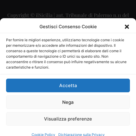
Copyright © ilSicilia | aut. Tribunale di Palermo n.11 del
29/09/2015
Gestisci Consenso Cookie
Editore: Mercurio Comunicazione Soc. Coop. A.R.L.
Per fornire le migliori esperienze, utilizziamo tecnologie come i cookie
per memorizzare e/o accedere alle informazioni del dispositivo. Il
Direttore Editoriale: Maurizio Scaglione
consenso a queste tecnologie ci permetterà di elaborare dati come il
comportamento di navigazione o ID unici su questo sito. Non
Direttore Responsabile: Maria Calabrese
acconsentire o ritirare il consenso può influire negativamente su alcune
caratteristiche e funzioni.
p.zza Sant’Oliva, 9 – 90141 – Palermo – 091335557
P.IVA: 06334930820
Accetta
Mercurio Comunicazione Società Cooperativa a r.l. è
iscritta al Registro degli Operatori di Comunicazione al
Nega
numero 26988
Visualizza preferenze
Sito gestito da
La Digitale srl
–
info@ladigitale.it
Cookie Policy
Dichiarazione sulla Privacy