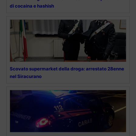
di cocaina e hashish
Scovato supermarket della droga: arrestato 28enne
nel Siracurano