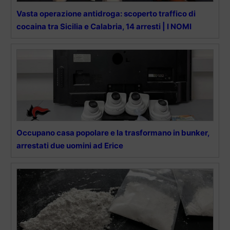
Vasta operazione antidroga: scoperto traffico di
cocaina tra Sicilia e Calabria, 14 arresti | I NOMI
Occupano casa popolare e la trasformano in bunker,
arrestati due uomini ad Erice