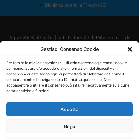
Dichiarazione sulla Privacy (UE)
Copyright © ilSicilia | aut. Tribunale di Palermo n.11 del
29/09/2015
Gestisci Consenso Cookie
Editore: Mercurio Comunicazione Soc. Coop. A.R.L.
Per fornire le migliori esperienze, utilizziamo tecnologie come i cookie
per memorizzare e/o accedere alle informazioni del dispositivo. Il
Direttore Editoriale: Maurizio Scaglione
consenso a queste tecnologie ci permetterà di elaborare dati come il
comportamento di navigazione o ID unici su questo sito. Non
Direttore Responsabile: Maria Calabrese
acconsentire o ritirare il consenso può influire negativamente su alcune
caratteristiche e funzioni.
p.zza Sant’Oliva, 9 – 90141 – Palermo – 091335557
P.IVA: 06334930820
Accetta
Mercurio Comunicazione Società Cooperativa a r.l. è
iscritta al Registro degli Operatori di Comunicazione al
Nega
numero 26988