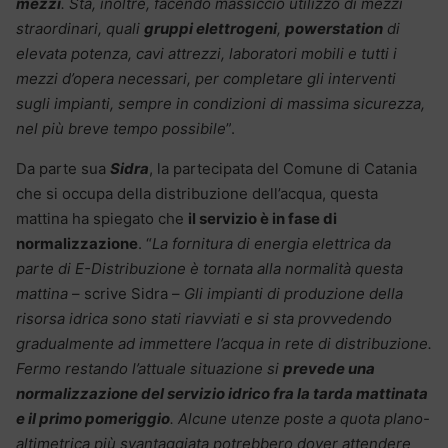
mezzi
. Sta, inoltre, facendo massiccio utilizzo di mezzi
straordinari, quali
gruppi elettrogeni
,
powerstation
di
elevata potenza, cavi attrezzi, laboratori mobili e tutti i
mezzi d’opera necessari, per completare gli interventi
sugli impianti, sempre in condizioni di massima sicurezza,
nel più breve tempo possibile
”.
Da parte sua
Sidra
, la partecipata del Comune di Catania
che si occupa della distribuzione dell’acqua, questa
mattina ha spiegato che
il servizio è in fase di
normalizzazione
. “
La fornitura di energia elettrica da
parte di E-Distribuzione è tornata alla normalità questa
mattina
– scrive Sidra –
Gli impianti di produzione della
risorsa idrica sono stati riavviati e si sta provvedendo
gradualmente ad immettere l’acqua in rete di distribuzione.
Fermo restando l’attuale situazione si
prevede una
normalizzazione del servizio idrico fra la tarda mattinata
e il primo pomeriggio
. Alcune utenze poste a quota plano-
altimetrica più svantaggiata potrebbero dover attendere