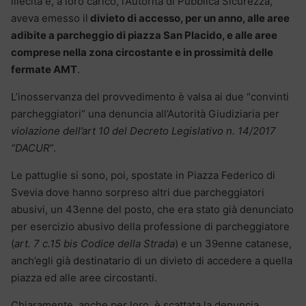
illecita e, a loro carico, l’Autorità di Pubblica Sicurezza,
aveva emesso il
divieto di accesso, per un anno, alle aree
adibite a parcheggio di piazza San Placido, e alle aree
comprese nella zona circostante e in prossimità delle
fermate AMT
.
L’inosservanza del provvedimento è valsa ai due “convinti
parcheggiatori” una denuncia all’Autorità Giudiziaria per
violazione dell’art 10 del Decreto Legislativo n. 14/2017
“DACUR
”.
Le pattuglie si sono, poi, spostate in Piazza Federico di
Svevia dove hanno sorpreso altri due parcheggiatori
abusivi, un 43enne del posto, che era stato già denunciato
per esercizio abusivo della professione di parcheggiatore
(
art. 7 c.15 bis Codice della Strada
) e un 39enne catanese,
anch’egli già destinatario di un divieto di accedere a quella
piazza ed alle aree circostanti.
Chiaramente, anche per loro, è scattata la denuncia