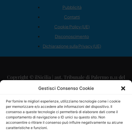
Pubblicità
Contatti
Cookie Policy (UE)
Disconoscimento
Dichiarazione sulla Privacy (UE)
Copyright © ilSicilia | aut. Tribunale di Palermo n.11 del
29/09/2015
Gestisci Consenso Cookie
Editore: Mercurio Comunicazione Soc. Coop. A.R.L.
Per fornire le migliori esperienze, utilizziamo tecnologie come i cookie
per memorizzare e/o accedere alle informazioni del dispositivo. Il
Direttore Editoriale: Maurizio Scaglione
consenso a queste tecnologie ci permetterà di elaborare dati come il
comportamento di navigazione o ID unici su questo sito. Non
Direttore Responsabile: Maria Calabrese
acconsentire o ritirare il consenso può influire negativamente su alcune
caratteristiche e funzioni.