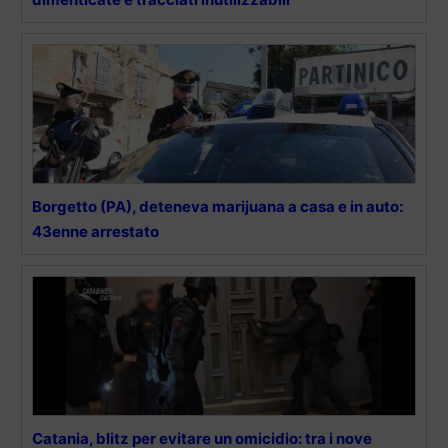
Borgetto (PA), deteneva marijuana a casa e in auto:
43enne arrestato
Catania, blitz per evitare un omicidio: tra i nove