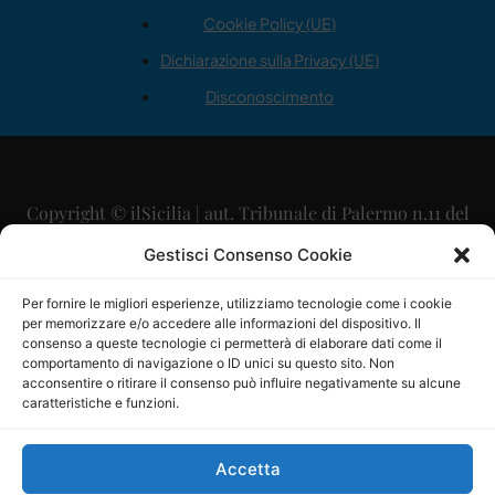
Cookie Policy (UE)
Dichiarazione sulla Privacy (UE)
Disconoscimento
Copyright © ilSicilia | aut. Tribunale di Palermo n.11 del
29/09/2015
Gestisci Consenso Cookie
Editore: Mercurio Comunicazione Soc. Coop. A.R.L.
Per fornire le migliori esperienze, utilizziamo tecnologie come i cookie
per memorizzare e/o accedere alle informazioni del dispositivo. Il
Direttore Editoriale: Maurizio Scaglione
consenso a queste tecnologie ci permetterà di elaborare dati come il
comportamento di navigazione o ID unici su questo sito. Non
Direttore Responsabile: Maria Calabrese
acconsentire o ritirare il consenso può influire negativamente su alcune
caratteristiche e funzioni.
p.zza Sant’Oliva, 9 – 90141 – Palermo – 091335557
P.IVA: 06334930820
Accetta
Mercurio Comunicazione Società Cooperativa a r.l. è