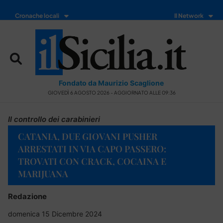
Cronache locali
Il Network
Fondato da Maurizio Scaglione
GIOVEDÌ 6 AGOSTO 2026 - AGGIORNATO ALLE 09:36
Il controllo dei carabinieri
CATANIA, DUE GIOVANI PUSHER
ARRESTATI IN VIA CAPO PASSERO:
TROVATI CON CRACK, COCAINA E
MARIJUANA
Redazione
domenica 15 Dicembre 2024