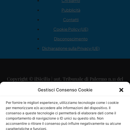
Chi siamo
Pubblicità
Contatti
Cookie Policy (UE)
Disconoscimento
Dichiarazione sulla Privacy (UE)
Copyright © ilSicilia | aut. Tribunale di Palermo n.11 del
29/09/2015
Gestisci Consenso Cookie
Editore: Mercurio Comunicazione Soc. Coop. A.R.L.
Per fornire le migliori esperienze, utilizziamo tecnologie come i cookie
per memorizzare e/o accedere alle informazioni del dispositivo. Il
Direttore Editoriale: Maurizio Scaglione
consenso a queste tecnologie ci permetterà di elaborare dati come il
comportamento di navigazione o ID unici su questo sito. Non
Direttore Responsabile: Maria Calabrese
acconsentire o ritirare il consenso può influire negativamente su alcune
caratteristiche e funzioni.