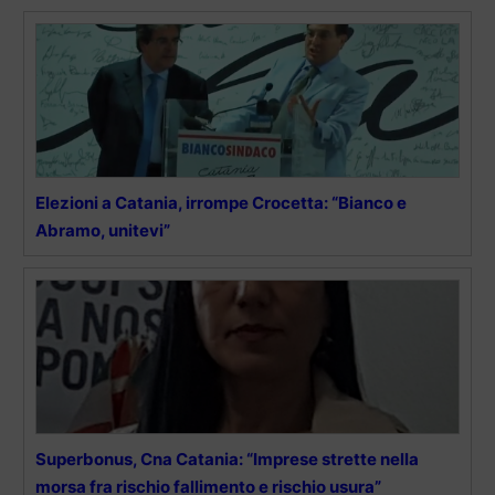
Elezioni a Catania, irrompe Crocetta: “Bianco e
Abramo, unitevi”
Superbonus, Cna Catania: “Imprese strette nella
morsa fra rischio fallimento e rischio usura”