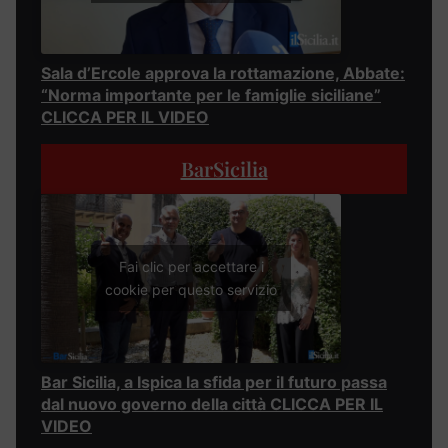
Sala d’Ercole approva la rottamazione, Abbate:
“Norma importante per le famiglie siciliane”
CLICCA PER IL VIDEO
BarSicilia
Fai clic per accettare i
cookie per questo servizio
Bar Sicilia, a Ispica la sfida per il futuro passa
dal nuovo governo della città CLICCA PER IL
VIDEO