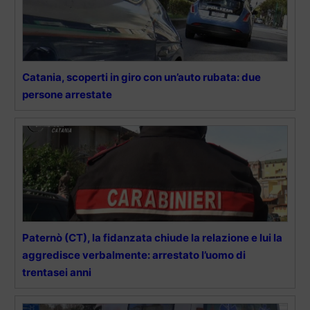
Catania, scoperti in giro con un’auto rubata: due
persone arrestate
Paternò (CT), la fidanzata chiude la relazione e lui la
aggredisce verbalmente: arrestato l’uomo di
trentasei anni