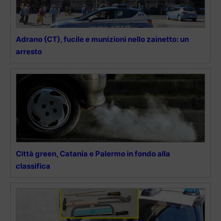
Adrano (CT), fucile e munizioni nello zainetto: un
arresto
Città green, Catania e Palermo in fondo alla
classifica