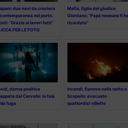
apani: due navi da crociera
Mafia, figlio del giudice
 contemporanea nel porto.
Giordano: “Papà nessuno ti h
nti: “Grazie ai lavori fatti”
ricordato”
LICCA PER LE FOTO
vid, donna positiva
Incendi, fiamme nella notte a
appata dal Cervello: le fasi
Scopello: evacuate
lla fuga
quattordici villette