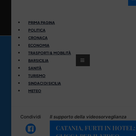
PRIMA PAGINA
POLITICA
CRONACA
ECONOMIA
TRASPORTI & MOBILITÀ
BARSICILIA
SANITÀ
TURISMO
SINDACI DI SICILIA
METEO
Condividi
Il supporto della videosorveglianza
CATANIA, FURTI IN HOTEL