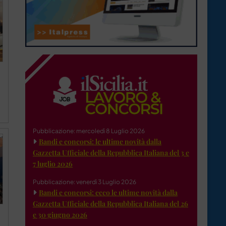
Pubblicazione: mercoledì 8 Luglio 2026
Bandi e concorsi: le ultime novità dalla
Gazzetta Ufficiale della Repubblica Italiana del 3 e
7 luglio 2026
Pubblicazione: venerdì 3 Luglio 2026
Bandi e concorsi: ecco le ultime novità dalla
Gazzetta Ufficiale della Repubblica Italiana del 26
e 30 giugno 2026