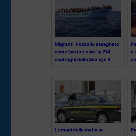
Migranti, Pozzallo assegnato
Pa
come ‘porto sicuro’ ai 214
e 
naufraghi della Sea Eye 4
a
Le mani della mafia su
Pa