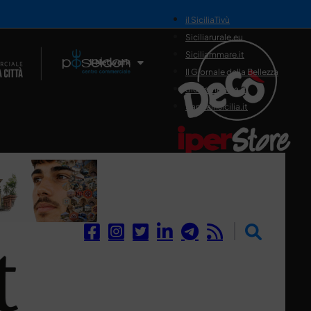
il SiciliaTivù
Siciliarurale.eu
Siciliammare.it
Il Network
Il Giornale della Bellezza
Siciliamedica.it
Sanitainsicilia.it