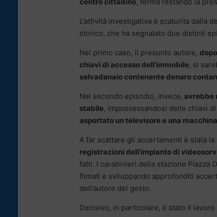
centro cittadino
, ferma restando la pre
L’attività investigativa è scaturita dalla
storico, che ha segnalato due distinti ep
Nel primo caso, il presunto autore,
dopo
chiavi di accesso dell’immobile
, si sar
salvadanaio contenente denaro conta
Nel secondo episodio, invece,
avrebbe n
stabile
, impossessandosi delle chiavi d
asportato un televisore e una macchina 
A far scattare gli accertamenti è stata la
registrazioni dell’impianto di videosor
fatti. I carabinieri della stazione Piazz
filmati e sviluppando approfonditi accert
dell’autore del gesto.
Decisivo, in particolare, è stato il lavo