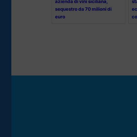
azienda di vini siciliana,
st
sequestro da 70 milioni di
ec
euro
co