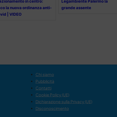
azionamento in centro:
Legambiente Palermo la
co la nuova ordinanza anti-
grande assente
vid | VIDEO
Chi siamo
Pubblicità
Contatti
Cookie Policy (UE)
Dichiarazione sulla Privacy (UE)
Disconoscimento