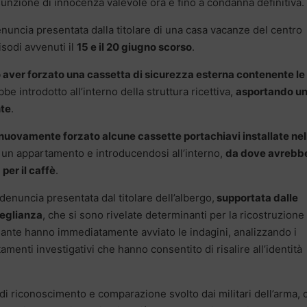
sunzione di innocenza valevole ora e fino a condanna definitiva.
 denuncia presentata dalla titolare di una casa vacanze del centro
isodi avvenuti il
15 e il 20 giugno scorso
.
 aver forzato una cassetta di sicurezza esterna contenente le
ebbe introdotto all’interno della struttura ricettiva,
asportando u
nte
.
uovamente forzato alcune cassette portachiavi installate nel
i un appartamento e introducendosi all’interno,
da dove avrebb
per il caffè
.
 denuncia presentata dal titolare dell’albergo,
supportata dalle
veglianza
, che si sono rivelate determinanti per la ricostruzione
a Dante hanno immediatamente avviato le indagini, analizzando i
amenti investigativi che hanno consentito di risalire all’identità
ro di riconoscimento e comparazione svolto dai militari dell’arma, 