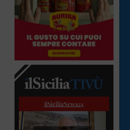
ilSiciliaNews
24