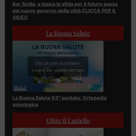
Bar Sicilia, a Ispica la sfida per il futuro passa
dal nuovo governo della città CLICCA PER IL
VIDEO
La Buona Salute
Fai clic per accettare i
cookie per questo servizio
La Buona Salute 63° puntata: Ortopedia
oncologica
Oltre il Castello