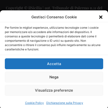
Copyright © ilSicilia | aut. Tribunale di Palermo n.11 del
29/09/2015
Gestisci Consenso Cookie
Editore: Mercurio Comunicazione Soc. Coop. A.R.L.
Per fornire le migliori esperienze, utilizziamo tecnologie come i cookie
per memorizzare e/o accedere alle informazioni del dispositivo. Il
Direttore Editoriale: Maurizio Scaglione
consenso a queste tecnologie ci permetterà di elaborare dati come il
comportamento di navigazione o ID unici su questo sito. Non
Direttore Responsabile: Maria Calabrese
acconsentire o ritirare il consenso può influire negativamente su alcune
caratteristiche e funzioni.
p.zza Sant’Oliva, 9 – 90141 – Palermo – 091335557
P.IVA: 06334930820
Accetta
Mercurio Comunicazione Società Cooperativa a r.l. è
iscritta al Registro degli Operatori di Comunicazione al
Nega
numero 26988
Visualizza preferenze
Sito gestito da
La Digitale srl
–
info@ladigitale.it
Cookie Policy
Dichiarazione sulla Privacy