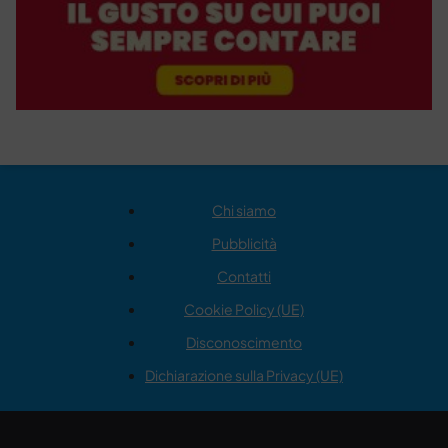
Chi siamo
Pubblicità
Contatti
Cookie Policy (UE)
Disconoscimento
Dichiarazione sulla Privacy (UE)