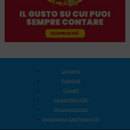
Chi siamo
Pubblicità
Contatti
Cookie Policy (UE)
Disconoscimento
Dichiarazione sulla Privacy (UE)