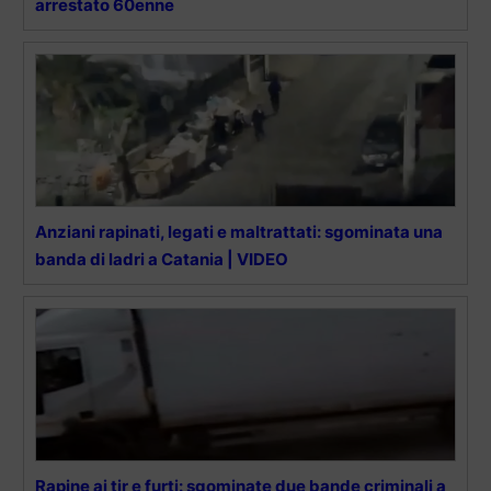
arrestato 60enne
Anziani rapinati, legati e maltrattati: sgominata una
banda di ladri a Catania | VIDEO
Rapine ai tir e furti: sgominate due bande criminali a