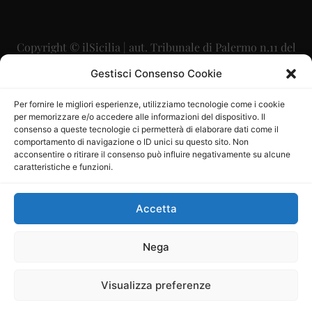
Copyright © ilSicilia | aut. Tribunale di Palermo n.11 del
29/09/2015
Gestisci Consenso Cookie
Editore: Mercurio Comunicazione Soc. Coop. A.R.L.
Per fornire le migliori esperienze, utilizziamo tecnologie come i cookie
per memorizzare e/o accedere alle informazioni del dispositivo. Il
Direttore Editoriale: Maurizio Scaglione
consenso a queste tecnologie ci permetterà di elaborare dati come il
comportamento di navigazione o ID unici su questo sito. Non
Direttore Responsabile: Maria Calabrese
acconsentire o ritirare il consenso può influire negativamente su alcune
caratteristiche e funzioni.
p.zza Sant’Oliva, 9 – 90141 – Palermo – 091335557
P.IVA: 06334930820
Accetta
Mercurio Comunicazione Società Cooperativa a r.l. è
iscritta al Registro degli Operatori di Comunicazione al
Nega
numero 26988
Visualizza preferenze
Sito gestito da
La Digitale srl
–
info@ladigitale.it