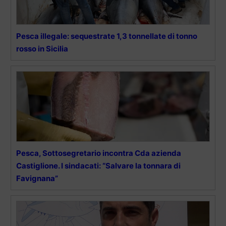
Pesca illegale: sequestrate 1,3 tonnellate di tonno
rosso in Sicilia
Pesca, Sottosegretario incontra Cda azienda
Castiglione. I sindacati: “Salvare la tonnara di
Favignana”