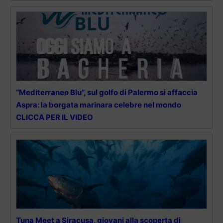
“Mediterraneo Blu”, sul golfo di Palermo si affaccia
Aspra: la borgata marinara celebre nel mondo
CLICCA PER IL VIDEO
Tuna Meet a Siracusa, giovani alla scoperta di