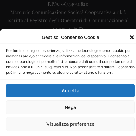
P.IVA: 06334930820
Mercurio Comunicazione Società Cooperativa a r.l. è
iscritta al Registro degli Operatori di Comunicazione al
numero 26988
Gestisci Consenso Cookie
Sito gestito da
La Digitale srl
–
info@ladigitale.it
Per fornire le migliori esperienze, utilizziamo tecnologie come i cookie per
memorizzare e/o accedere alle informazioni del dispositivo. Il consenso a
queste tecnologie ci permetterà di elaborare dati come il comportamento di
navigazione o ID unici su questo sito. Non acconsentire o ritirare il consenso
può influire negativamente su alcune caratteristiche e funzioni.
Accetta
Nega
Visualizza preferenze