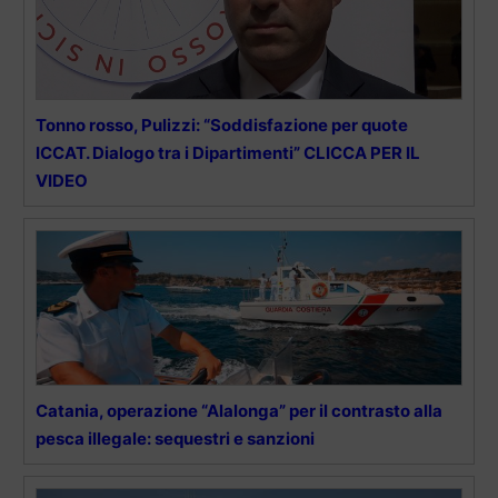
Tonno rosso, Pulizzi: “Soddisfazione per quote
ICCAT. Dialogo tra i Dipartimenti” CLICCA PER IL
VIDEO
Catania, operazione “Alalonga” per il contrasto alla
pesca illegale: sequestri e sanzioni