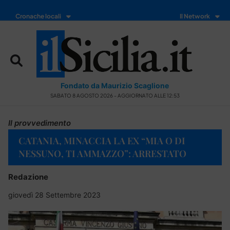
Cronache locali
Il Network
Fondato da Maurizio Scaglione
SABATO 8 AGOSTO 2026 - AGGIORNATO ALLE 12:53
Il provvedimento
CATANIA, MINACCIA LA EX “MIA O DI
NESSUNO, TI AMMAZZO”: ARRESTATO
Redazione
giovedì 28 Settembre 2023