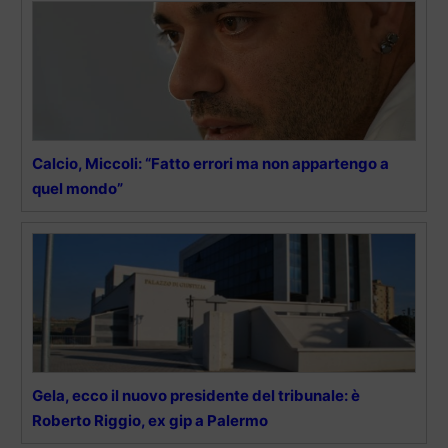
Calcio, Miccoli: “Fatto errori ma non appartengo a
quel mondo”
Gela, ecco il nuovo presidente del tribunale: è
Roberto Riggio, ex gip a Palermo