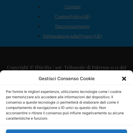
Contatti
Cookie Policy (UE)
Disconoscimento
Dichiarazione sulla Privacy (UE)
Copyright © ilSicilia | aut. Tribunale di Palermo n.11 del
29/09/2015
Gestisci Consenso Cookie
Editore: Mercurio Comunicazione Soc. Coop. A.R.L.
Per fornire le migliori esperienze, utilizziamo tecnologie come i cookie
per memorizzare e/o accedere alle informazioni del dispositivo. Il
Direttore Editoriale: Maurizio Scaglione
consenso a queste tecnologie ci permetterà di elaborare dati come il
comportamento di navigazione o ID unici su questo sito. Non
Direttore Responsabile: Maria Calabrese
acconsentire o ritirare il consenso può influire negativamente su alcune
caratteristiche e funzioni.
p.zza Sant’Oliva, 9 – 90141 – Palermo – 091335557