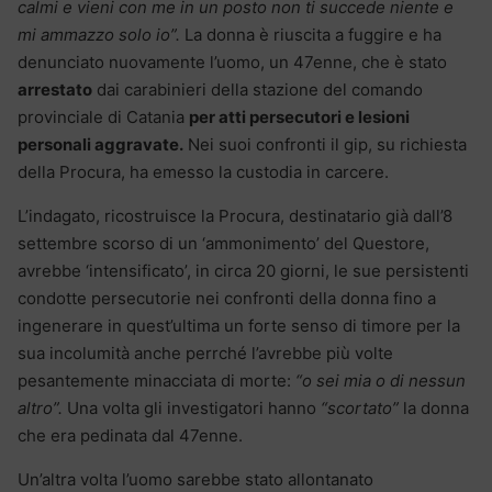
calmi e vieni con me in un posto non ti succede niente e
mi ammazzo solo io”.
La donna è riuscita a fuggire e ha
denunciato nuovamente l’uomo, un 47enne, che è stato
arrestato
dai carabinieri della stazione del comando
provinciale di Catania
per atti persecutori e lesioni
personali aggravate.
Nei suoi confronti il gip, su richiesta
della Procura, ha emesso la custodia in carcere.
L’indagato, ricostruisce la Procura, destinatario già dall’8
settembre scorso di un ‘ammonimento’ del Questore,
avrebbe ‘intensificato’, in circa 20 giorni, le sue persistenti
condotte persecutorie nei confronti della donna fino a
ingenerare in quest’ultima un forte senso di timore per la
sua incolumità anche perrché l’avrebbe più volte
pesantemente minacciata di morte:
“o sei mia o di nessun
altro”.
Una volta gli investigatori hanno
“scortato”
la donna
che era pedinata dal 47enne.
Un’altra volta l’uomo sarebbe stato allontanato