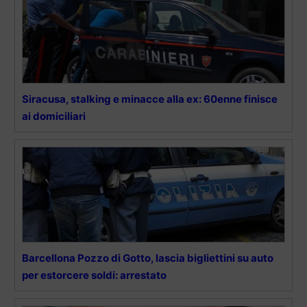
Siracusa, stalking e minacce alla ex: 60enne finisce
ai domiciliari
Barcellona Pozzo di Gotto, lascia bigliettini su auto
per estorcere soldi: arrestato