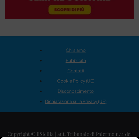
Chi siamo
Pubblicità
Contatti
Cookie Policy (UE)
Disconoscimento
Dichiarazione sulla Privacy (UE)
Copyright © ilSicilia | aut. Tribunale di Palermo n.11 del