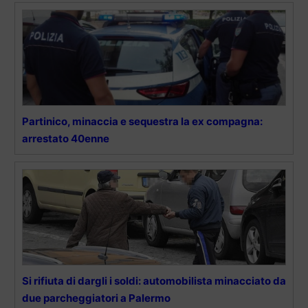
Partinico, minaccia e sequestra la ex compagna:
arrestato 40enne
Si rifiuta di dargli i soldi: automobilista minacciato da
due parcheggiatori a Palermo