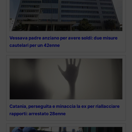
Vessava padre anziano per avere soldi: due misure
cautelari per un 42enne
Catania, perseguita e minaccia la ex per riallacciare
rapporti: arrestato 28enne