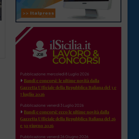
Pubblicazione: mercoledì 8 Luglio 2026
Bandi e concorsi: le ultime novità dalla
Gazzetta Ufficiale della Repubblica Italiana del 3 e
7 luglio 2026
Pubblicazione: venerdì 3 Luglio 2026
Bandi e concorsi: ecco le ultime novità dalla
Gazzetta Ufficiale della Repubblica Italiana del 26
e 30 giugno 2026
Pubblicazione: venerdì 26 Giugno 2026