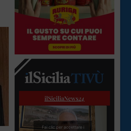
ilSiciliaNews
24
Fai clic per accettare i