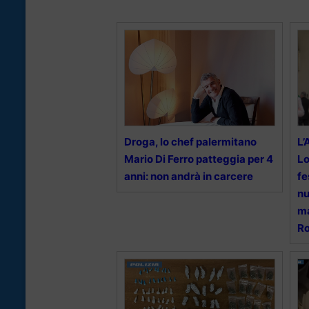
Droga, lo chef palermitano
L’
Mario Di Ferro patteggia per 4
Lo
anni: non andrà in carcere
fe
nu
ma
Ro