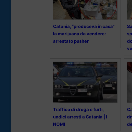
Catania, “produceva in casa”
Sa
la marijuana da vendere:
sp
arrestato pusher
do
v
Traffico di droga e furti,
Ca
undici arresti a Catania | I
dr
NOMI
d