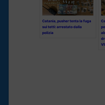
Catania, pusher tenta la fuga
Ca
sui tetti: arrestato dalla
po
polizia
ab
dr
V