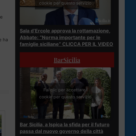
n
cookie per questo servizio
 e
Sala d’Ercole approva la rottamazione,
Abbate: “Norma importante per le
e ha
famiglie siciliane” CLICCA PER IL VIDEO
BarSicilia
Fai clic per accettare i
cookie per questo servizio
Bar Sicilia, a Ispica la sfida per il futuro
passa dal nuovo governo della città