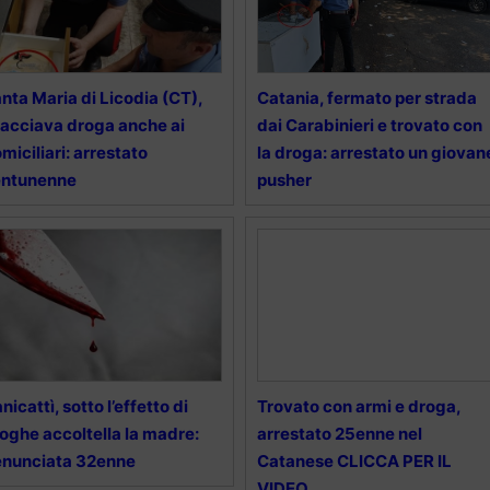
nta Maria di Licodia (CT),
Catania, fermato per strada
acciava droga anche ai
dai Carabinieri e trovato con
miciliari: arrestato
la droga: arrestato un giovan
entunenne
pusher
nicattì, sotto l’effetto di
Trovato con armi e droga,
oghe accoltella la madre:
arrestato 25enne nel
enunciata 32enne
Catanese CLICCA PER IL
VIDEO