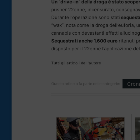
Un “drive-in” della droga è stato scoper
pusher 22enne, incensurato, consegnava l
Durante l’operazione sono stati
sequestr
“wax”, nota come la droga dell’euforia, 
cannabis con devastanti effetti allucino
Sequestrati anche 1.600 euro
ritenuti p
disposto per il 22enne l’applicazione del
Tutti gli articoli dell'autore
Cron
Questo articolo fa parte delle categorie: