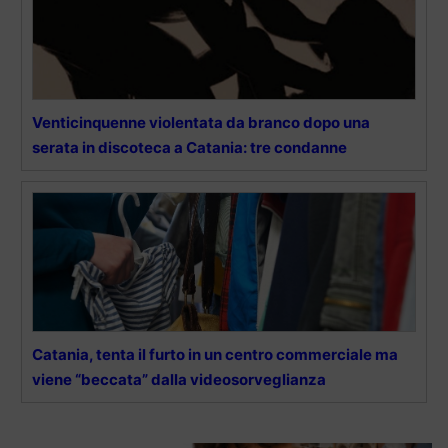
Venticinquenne violentata da branco dopo una
serata in discoteca a Catania: tre condanne
Catania, tenta il furto in un centro commerciale ma
viene “beccata” dalla videosorveglianza