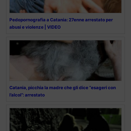
Pedopornografia a Catania: 27enne arrestato per
abusi e violenze | VIDEO
Catania, picchia la madre che gli dice “esageri con
l’alcol”: arrestato