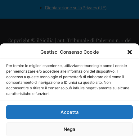
Dichiarazione sulla Privacy (UE)
Copyright © ilSicilia | aut. Tribunale di Palermo n.11 del
29/09/2015
Gestisci Consenso Cookie
Editore: Mercurio Comunicazione Soc. Coop. A.R.L.
Per fornire le migliori esperienze, utilizziamo tecnologie come i cookie
per memorizzare e/o accedere alle informazioni del dispositivo. Il
Direttore Editoriale: Maurizio Scaglione
consenso a queste tecnologie ci permetterà di elaborare dati come il
comportamento di navigazione o ID unici su questo sito. Non
Direttore Responsabile: Maria Calabrese
acconsentire o ritirare il consenso può influire negativamente su alcune
caratteristiche e funzioni.
p.zza Sant’Oliva, 9 – 90141 – Palermo – 091335557
P.IVA: 06334930820
Accetta
Mercurio Comunicazione Società Cooperativa a r.l. è
iscritta al Registro degli Operatori di Comunicazione al
Nega
numero 26988