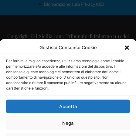
Dichiarazione sulla Privacy (UE)
Copyright © ilSicilia | aut. Tribunale di Palermo n.11 del
29/09/2015
Gestisci Consenso Cookie
Editore: Mercurio Comunicazione Soc. Coop. A.R.L.
Per fornire le migliori esperienze, utilizziamo tecnologie come i cookie
per memorizzare e/o accedere alle informazioni del dispositivo. Il
Direttore Editoriale: Maurizio Scaglione
consenso a queste tecnologie ci permetterà di elaborare dati come il
comportamento di navigazione o ID unici su questo sito. Non
Direttore Responsabile: Maria Calabrese
acconsentire o ritirare il consenso può influire negativamente su alcune
caratteristiche e funzioni.
p.zza Sant’Oliva, 9 – 90141 – Palermo – 091335557
P.IVA: 06334930820
Accetta
Mercurio Comunicazione Società Cooperativa a r.l. è
iscritta al Registro degli Operatori di Comunicazione al
Nega
numero 26988