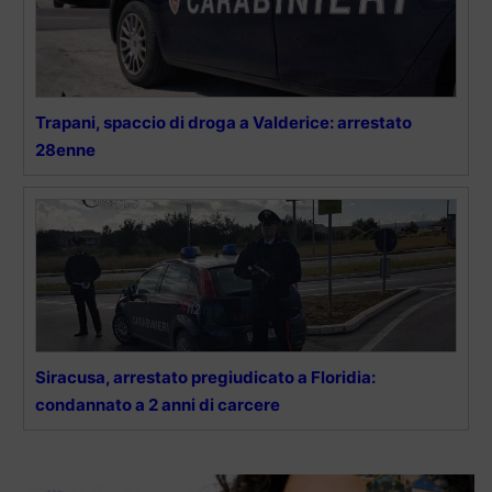
Trapani, spaccio di droga a Valderice: arrestato
28enne
Siracusa, arrestato pregiudicato a Floridia:
condannato a 2 anni di carcere