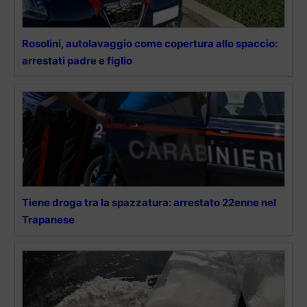
Rosolini, autolavaggio come copertura allo spaccio:
arrestati padre e figlio
Tiene droga tra la spazzatura: arrestato 22enne nel
Trapanese