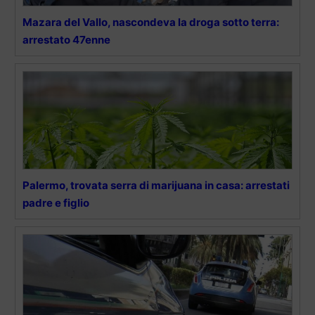
Mazara del Vallo, nascondeva la droga sotto terra:
arrestato 47enne
Palermo, trovata serra di marijuana in casa: arrestati
padre e figlio