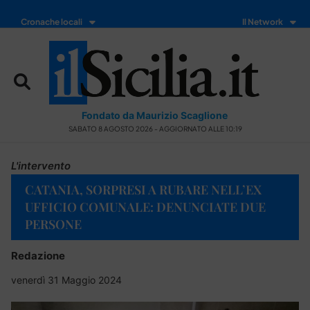
Cronache locali
Il Network
Fondato da Maurizio Scaglione
SABATO 8 AGOSTO 2026 - AGGIORNATO ALLE 10:19
L'intervento
CATANIA, SORPRESI A RUBARE NELL’EX
UFFICIO COMUNALE: DENUNCIATE DUE
PERSONE
Redazione
venerdì 31 Maggio 2024