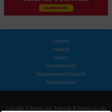
Chi siamo
Pubblicità
Contatti
Cookie Policy (UE)
Dichiarazione sulla Privacy (UE)
Disconoscimento
Copyright © ilSicilia | aut. Tribunale di Palermo n.11 del