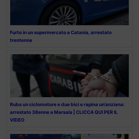
Furto in un supermercato a Catania, arrestato
trentenne
Ruba un ciclomotore e due bici e rapina un’anziana:
arrestato 38enne a Marsala | CLICCA QUI PER IL
VIDEO