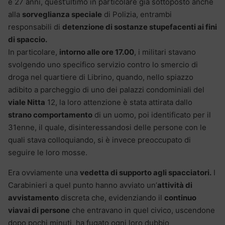
e 27 anni, quest’ultimo in particolare già sottoposto anche
alla
sorveglianza speciale
di Polizia, entrambi
responsabili di
detenzione di sostanze stupefacenti ai fini
di spaccio.
In particolare,
intorno alle ore 17.00
, i militari stavano
svolgendo uno specifico servizio contro lo smercio di
droga nel quartiere di Librino, quando, nello spiazzo
adibito a parcheggio di uno dei palazzi condominiali del
viale Nitta
12, la loro attenzione è stata attirata dallo
strano comportamento
di un uomo, poi identificato per il
31enne, il quale, disinteressandosi delle persone con le
quali stava colloquiando, si è invece preoccupato di
seguire le loro mosse.
Era ovviamente una
vedetta di supporto agli spacciatori.
I
Carabinieri a quel punto hanno avviato un’
attività di
avvistamento
discreta che, evidenziando il
continuo
viavai di persone
che entravano in quel civico, uscendone
dopo pochi minuti, ha fugato ogni loro dubbio