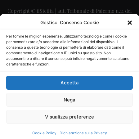
Copyright © ilSicilia | aut. Tribunale di Palermo n.11 del
29/09/2015
Gestisci Consenso Cookie
Editore: Mercurio Comunicazione Soc. Coop. A.R.L.
Per fornire le migliori esperienze, utilizziamo tecnologie come i cookie
per memorizzare e/o accedere alle informazioni del dispositivo. Il
Direttore Editoriale: Maurizio Scaglione
consenso a queste tecnologie ci permetterà di elaborare dati come il
comportamento di navigazione o ID unici su questo sito. Non
Direttore Responsabile: Maria Calabrese
acconsentire o ritirare il consenso può influire negativamente su alcune
caratteristiche e funzioni.
p.zza Sant’Oliva, 9 – 90141 – Palermo – 091335557
P.IVA: 06334930820
Accetta
Mercurio Comunicazione Società Cooperativa a r.l. è
iscritta al Registro degli Operatori di Comunicazione al
Nega
numero 26988
Visualizza preferenze
Sito gestito da
La Digitale srl
–
info@ladigitale.it
Cookie Policy
Dichiarazione sulla Privacy