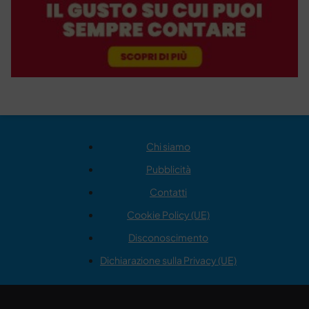
Chi siamo
Pubblicità
Contatti
Cookie Policy (UE)
Disconoscimento
Dichiarazione sulla Privacy (UE)