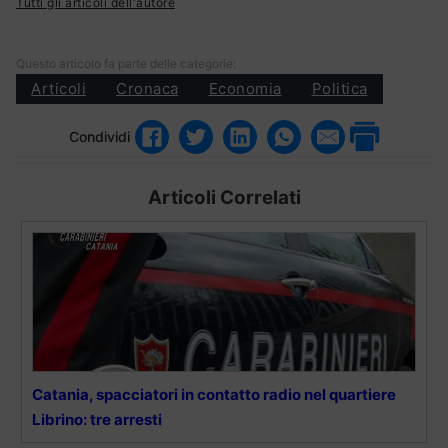
Tutti gli articoli dell'autore
Questo articolo fa parte delle categorie:
Articoli
Cronaca
Economia
Politica
Condividi
Articoli Correlati
Catania, spacciatori in contatto radio nel quartiere
Librino: tre arresti