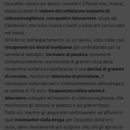
ha subito riposto sul tavolo, nonché il 27enne che, invece,
stava curando la
visione del sofisticato impianto di
videosorveglianza
,
con quattro telecamere
, eluse dai
Carabinieri che sono invece riusciti a pizzicarli con le mani
nel sacco.
All’interno dell’appartamento, su un tavolo, sono state così
recuperate tre dosi di marijuana
già confezionate per la
vendita al dettaglio,
tre buste di plastica
contenenti
complessivamente una trentina di grammi circa della
medesima sostanza stupefacente e una
decina di grammi
di cocaina
, nonché un
bilancino di precisione,
il
necessario materiale per il confezionamento della droga e
la somma di 75 euro.
Sequestrato infine anche il
televisore
collegato all’impianto di videosorveglianza, che
monitorava gli accessi al palazzo e sul pianerottolo.
Tutto ciò, mentre gli acquirenti continuavano ad affluire in
quel
minimarket
della droga
per l’acquisto della loro
dose, salvo mestamente poi scoprire che, chi gli apriva la