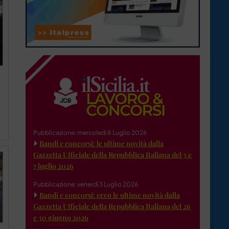
Pubblicazione: mercoledì 8 Luglio 2026
Bandi e concorsi: le ultime novità dalla
Gazzetta Ufficiale della Repubblica Italiana del 3 e
7 luglio 2026
Pubblicazione: venerdì 3 Luglio 2026
Bandi e concorsi: ecco le ultime novità dalla
Gazzetta Ufficiale della Repubblica Italiana del 26
e 30 giugno 2026