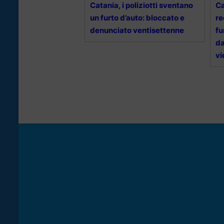
Catania, i poliziotti sventano
Ca
un furto d’auto: bloccato e
re
denunciato ventisettenne
fu
da
vi