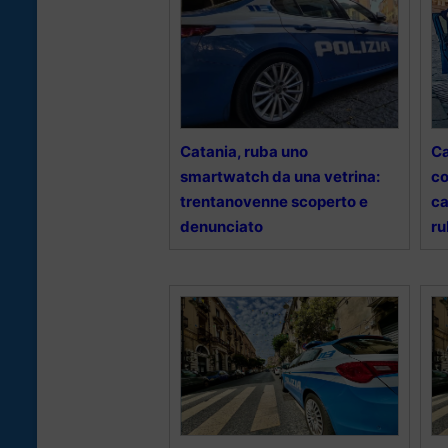
Catania, ruba uno
Ca
smartwatch da una vetrina:
co
trentanovenne scoperto e
ca
denunciato
ru