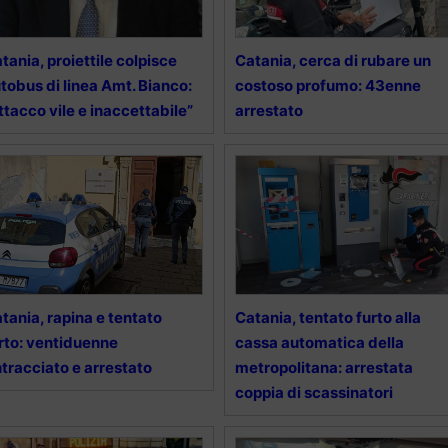
tania, proiettile colpisce
Catania, cerca di rubare un
tobus di linea Amt. Bianco:
costoso profumo: 43enne
ttacco vile e inaccettabile”
arrestato
tania, rapina e tentato
Catania, tentato furto alla
rto: ventiduenne
cassa automatica della
ntracciato e arrestato
metropolitana: arrestata
coppia di scassinatori