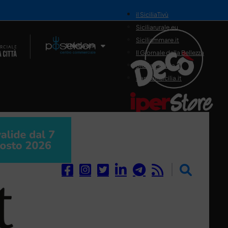
il SiciliaTivù
Siciliarurale.eu
Siciliammare.it
Il Network
Il Giornale della Bellezza
Siciliamedica.it
Sanitainsicilia.it