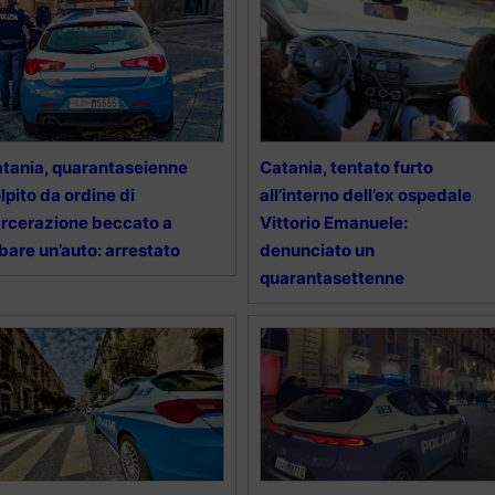
tania, quarantaseienne
Catania, tentato furto
lpito da ordine di
all’interno dell’ex ospedale
rcerazione beccato a
Vittorio Emanuele:
bare un’auto: arrestato
denunciato un
quarantasettenne