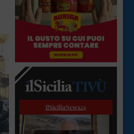
ilSiciliaNews
24