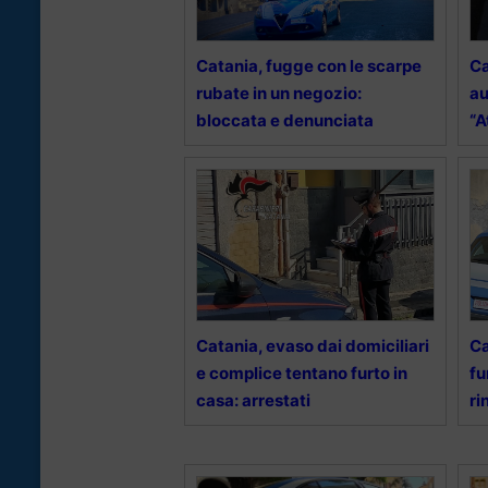
Catania, fugge con le scarpe
Ca
rubate in un negozio:
au
bloccata e denunciata
“A
Catania, evaso dai domiciliari
Ca
e complice tentano furto in
fu
casa: arrestati
ri