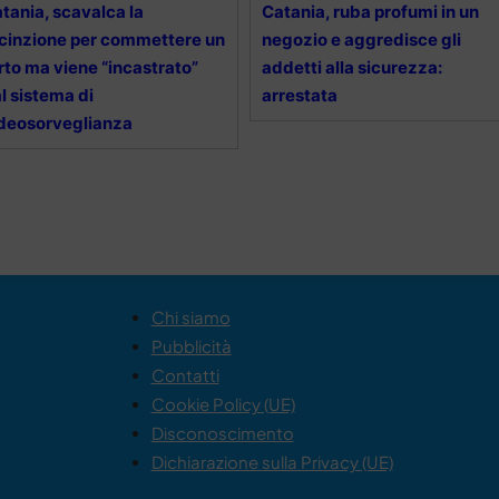
tania, scavalca la
Catania, ruba profumi in un
cinzione per commettere un
negozio e aggredisce gli
rto ma viene “incastrato”
addetti alla sicurezza:
l sistema di
arrestata
deosorveglianza
Chi siamo
Pubblicità
Contatti
Cookie Policy (UE)
Disconoscimento
Dichiarazione sulla Privacy (UE)