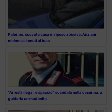
Palermo: scovata casa di riposo abusiva. Anziani
malmessi tenuti al buio
“Arresti illegali e spaccio”, scandalo nella caserma: a
guidarla un madonita