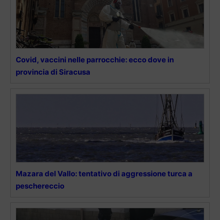
Covid, vaccini nelle parrocchie: ecco dove in
provincia di Siracusa
Mazara del Vallo: tentativo di aggressione turca a
peschereccio