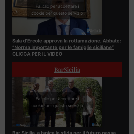
Fai clic per accettare i
cookie per questo servizio
Sala d’Ercole approva la rottamazione, Abbate:
“Norma importante per le famiglie siciliane”
CLICCA PER IL VIDEO
BarSicilia
Fai clic per accettare i
cookie per questo servizio
Bar Sicilia, a Ispica la sfida per il futuro passa