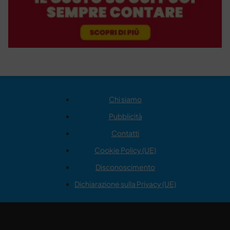
Chi siamo
Pubblicità
Contatti
Cookie Policy (UE)
Disconoscimento
Dichiarazione sulla Privacy (UE)