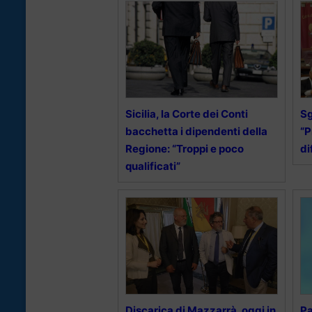
Sicilia, la Corte dei Conti
Sg
bacchetta i dipendenti della
“P
Regione: “Troppi e poco
d
qualificati”
Discarica di Mazzarrà, oggi in
Pa