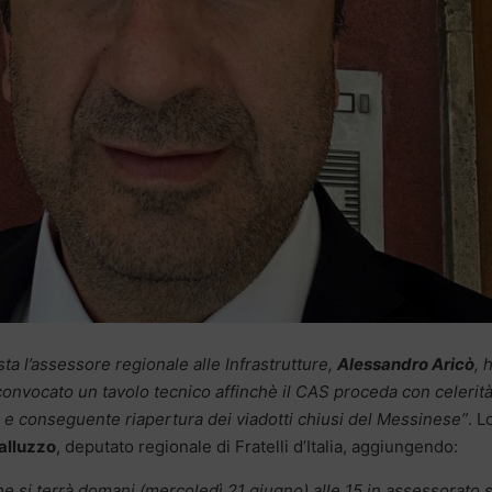
sta l’assessore regionale alle Infrastrutture,
Alessandro Aricò
, 
nvocato un tavolo tecnico affinchè il CAS proceda con celerità
e conseguente riapertura dei viadotti chiusi del Messinese”
. L
alluzzo
, deputato regionale di Fratelli d’Italia, aggiungendo:
he si terrà domani (mercoledì 21 giugno) alle 15 in assessorato 