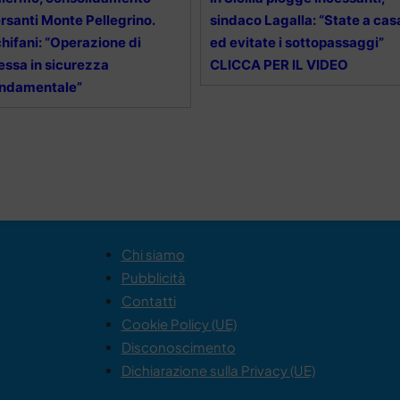
rsanti Monte Pellegrino.
sindaco Lagalla: “State a cas
hifani: “Operazione di
ed evitate i sottopassaggi”
ssa in sicurezza
CLICCA PER IL VIDEO
ondamentale”
Chi siamo
Pubblicità
Contatti
Cookie Policy (UE)
Disconoscimento
Dichiarazione sulla Privacy (UE)