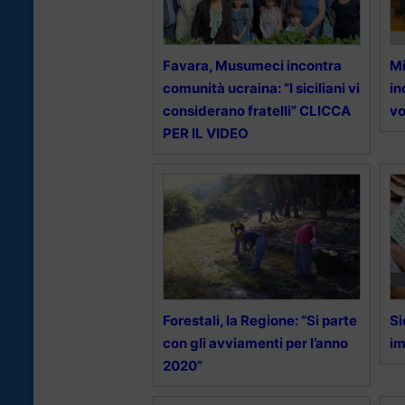
Favara, Musumeci incontra
Mi
comunità ucraina: “I siciliani vi
in
considerano fratelli” CLICCA
vo
PER IL VIDEO
Forestali, la Regione: “Si parte
Si
con gli avviamenti per l’anno
im
2020”