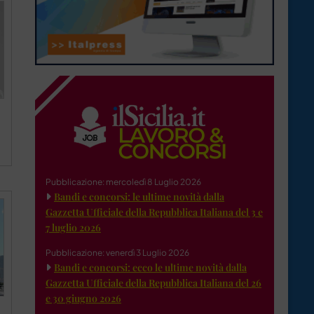
Pubblicazione: mercoledì 8 Luglio 2026
Bandi e concorsi: le ultime novità dalla
Gazzetta Ufficiale della Repubblica Italiana del 3 e
7 luglio 2026
Pubblicazione: venerdì 3 Luglio 2026
Bandi e concorsi: ecco le ultime novità dalla
Gazzetta Ufficiale della Repubblica Italiana del 26
e 30 giugno 2026