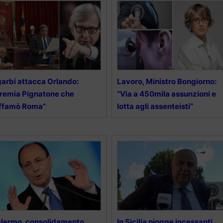
arbi attacca Orlando:
Lavoro, Ministro Bongiorno:
remia Pignatone che
“Via a 450mila assunzioni e
iffamò Roma”
lotta agli assenteisti”
lermo, consolidamento
In Sicilia piogge incessanti,