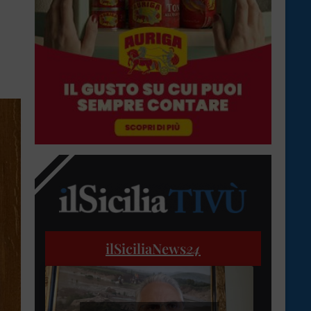
ilSiciliaNews
24