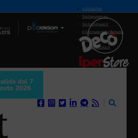
il SiciliaTivù
Siciliarurale.eu
Siciliammare.it
Il Network
Il Giornale della Bellezza
Siciliamedica.it
Sanitainsicilia.it