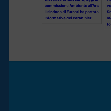
commissione Ambiente all’Ars
ve
il sindaco di Furnari ha portato
Sc
informative dei carabinieri
me
f