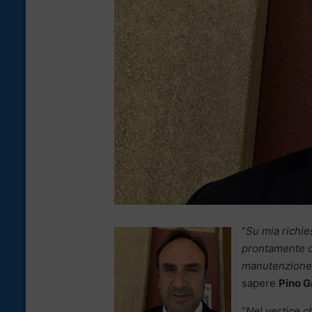
“
Su mia richie
prontamente co
manutenzione 
sapere
Pino G
“
Nel vertice c