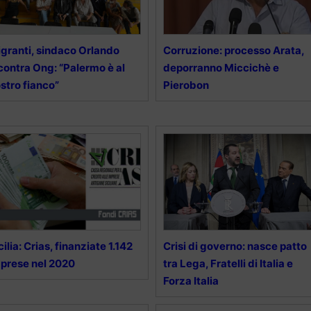
granti, sindaco Orlando
Corruzione: processo Arata,
contra Ong: “Palermo è al
deporranno Miccichè e
stro fianco”
Pierobon
cilia: Crias, finanziate 1.142
Crisi di governo: nasce patto
prese nel 2020
tra Lega, Fratelli di Italia e
Forza Italia