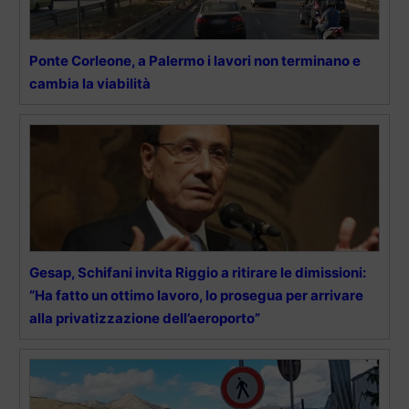
Ponte Corleone, a Palermo i lavori non terminano e
cambia la viabilità
Gesap, Schifani invita Riggio a ritirare le dimissioni:
“Ha fatto un ottimo lavoro, lo prosegua per arrivare
alla privatizzazione dell’aeroporto”