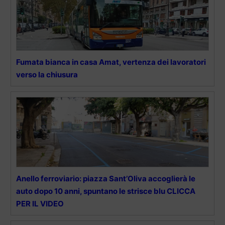
Fumata bianca in casa Amat, vertenza dei lavoratori
verso la chiusura
Anello ferroviario: piazza Sant’Oliva accoglierà le
auto dopo 10 anni, spuntano le strisce blu CLICCA
PER IL VIDEO