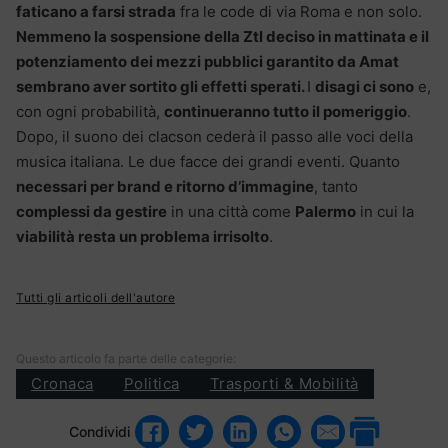
faticano a farsi strada
fra le code di via Roma e non solo.
Nemmeno la sospensione della Ztl deciso in mattinata e il
potenziamento dei mezzi pubblici garantito da Amat
sembrano aver sortito gli effetti sperati.
I
disagi ci sono
e,
con ogni probabilità,
continueranno tutto il pomeriggio
.
Dopo, il suono dei clacson cederà il passo alle voci della
musica italiana. Le due facce dei grandi eventi. Quanto
necessari per brand e ritorno d’immagine
, tanto
complessi da gestire
in una città come
Palermo
in cui la
viabilità resta un problema irrisolto
.
Tutti gli articoli dell'autore
Questo articolo fa parte delle categorie:
Cronaca
Politica
Trasporti & Mobilità
Condividi