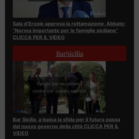
Sala d’Ercole approva la rottamazione, Abbate:
“Norma importante per le famiglie siciliane”
CLICCA PER IL VIDEO
BarSicilia
Fai clic per accettare i
cookie per questo servizio
Bar Sicilia, a Ispica la sfida per il futuro passa
dal nuovo governo della città CLICCA PER IL
VIDEO