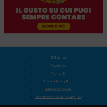
Chi siamo
Pubblicità
Contatti
Cookie Policy (UE)
Disconoscimento
Dichiarazione sulla Privacy (UE)