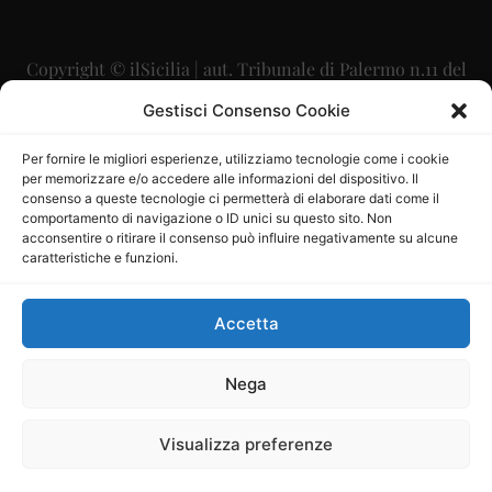
Copyright © ilSicilia | aut. Tribunale di Palermo n.11 del
29/09/2015
Gestisci Consenso Cookie
Editore: Mercurio Comunicazione Soc. Coop. A.R.L.
Per fornire le migliori esperienze, utilizziamo tecnologie come i cookie
per memorizzare e/o accedere alle informazioni del dispositivo. Il
Direttore Editoriale: Maurizio Scaglione
consenso a queste tecnologie ci permetterà di elaborare dati come il
comportamento di navigazione o ID unici su questo sito. Non
Direttore Responsabile: Maria Calabrese
acconsentire o ritirare il consenso può influire negativamente su alcune
caratteristiche e funzioni.
p.zza Sant’Oliva, 9 – 90141 – Palermo – 091335557
P.IVA: 06334930820
Accetta
Mercurio Comunicazione Società Cooperativa a r.l. è
iscritta al Registro degli Operatori di Comunicazione al
Nega
numero 26988
Visualizza preferenze
Sito gestito da
La Digitale srl
–
info@ladigitale.it