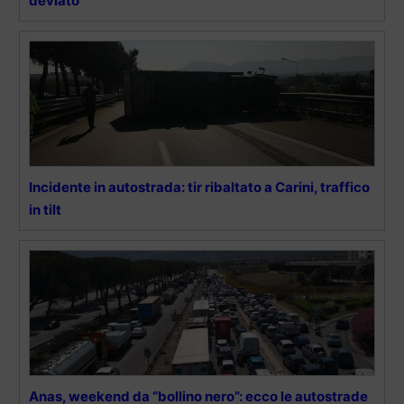
deviato
Incidente in autostrada: tir ribaltato a Carini, traffico
in tilt
Anas, weekend da “bollino nero”: ecco le autostrade