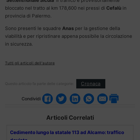
‘Settentrionale Sicula’
il traffico è provvisoriamente
bloccato nel tratto al km 178,600 nei pressi di
Cefalù
in
provincia di Palermo.
Sono presenti le squadre
Anas
per la gestione della
viabilità e per ripristinare appena possibile la circolazione
in sicurezza.
Tutti gli articoli dell'autore
Cronaca
Questo articolo fa parte delle categorie:
Condividi
Articoli Correlati
Cedimento lungo la statale 113 ad Alcamo: traffico