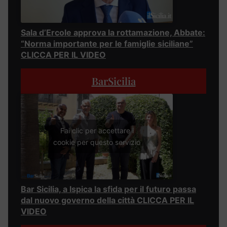
Sala d’Ercole approva la rottamazione, Abbate:
“Norma importante per le famiglie siciliane”
CLICCA PER IL VIDEO
BarSicilia
Fai clic per accettare i
cookie per questo servizio
Bar Sicilia, a Ispica la sfida per il futuro passa
dal nuovo governo della città CLICCA PER IL
VIDEO