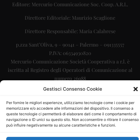
Editore: Mercurio Comunicazione Soc. Coop. A.R.L.
Direttore Editoriale: Maurizio Scaglione
Direttore Responsabile: Maria Calabrese
p.zza Sant’Oliva, 9 – 90141 – Palermo – 091335557
P.IVA: 06334930820
Mercurio Comunicazione Società Cooperativa a r.l. è
iscritta al Registro degli Operatori di Comunicazione al
numero 26988
Gestisci Consenso Cookie
Sito gestito da
La Digitale srl
–
info@ladigitale.it
Per fornire le migliori esperienze, utilizziamo tecnologie come i cookie per
memorizzare e/o accedere alle informazioni del dispositivo. Il consenso a
queste tecnologie ci permetterà di elaborare dati come il comportamento di
navigazione o ID unici su questo sito. Non acconsentire o ritirare il consenso
può influire negativamente su alcune caratteristiche e funzioni.