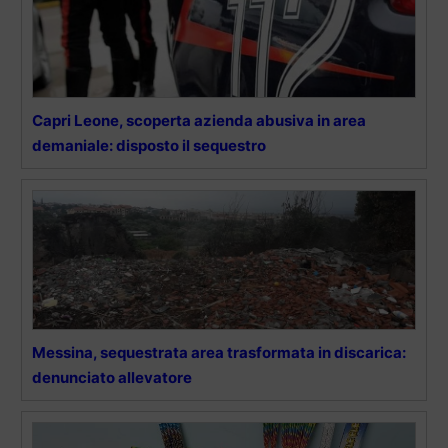
Capri Leone, scoperta azienda abusiva in area
demaniale: disposto il sequestro
Messina, sequestrata area trasformata in discarica:
denunciato allevatore