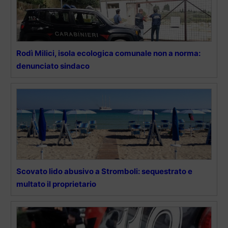
Rodì Milici, isola ecologica comunale non a norma:
denunciato sindaco
Scovato lido abusivo a Stromboli: sequestrato e
multato il proprietario