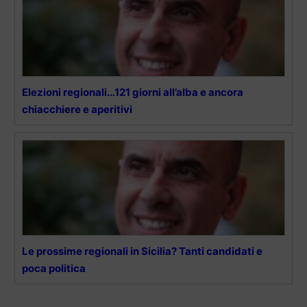
Elezioni regionali…121 giorni all’alba e ancora
chiacchiere e aperitivi
Le prossime regionali in Sicilia? Tanti candidati e
poca politica