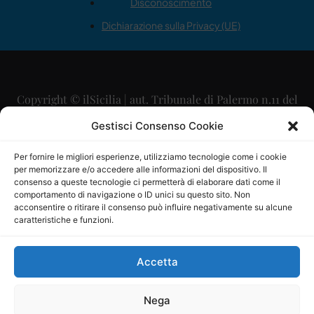
Disconoscimento
Dichiarazione sulla Privacy (UE)
Copyright © ilSicilia | aut. Tribunale di Palermo n.11 del
29/09/2015
Gestisci Consenso Cookie
Editore: Mercurio Comunicazione Soc. Coop. A.R.L.
Per fornire le migliori esperienze, utilizziamo tecnologie come i cookie
per memorizzare e/o accedere alle informazioni del dispositivo. Il
Direttore Editoriale: Maurizio Scaglione
consenso a queste tecnologie ci permetterà di elaborare dati come il
comportamento di navigazione o ID unici su questo sito. Non
Direttore Responsabile: Maria Calabrese
acconsentire o ritirare il consenso può influire negativamente su alcune
caratteristiche e funzioni.
p.zza Sant’Oliva, 9 – 90141 – Palermo – 091335557
P.IVA: 06334930820
Accetta
Mercurio Comunicazione Società Cooperativa a r.l. è
iscritta al Registro degli Operatori di Comunicazione al
Nega