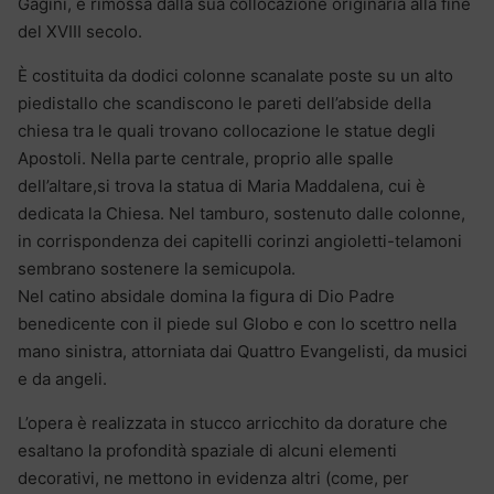
Gagini, e rimossa dalla sua collocazione originaria alla fine
del XVIII secolo.
È costituita da dodici colonne scanalate poste su un alto
piedistallo che scandiscono le pareti dell’abside della
chiesa tra le quali trovano collocazione le statue degli
Apostoli. Nella parte centrale, proprio alle spalle
dell’altare,si trova la statua di Maria Maddalena, cui è
dedicata la Chiesa. Nel tamburo, sostenuto dalle colonne,
in corrispondenza dei capitelli corinzi angioletti-telamoni
sembrano sostenere la semicupola.
Nel catino absidale domina la figura di Dio Padre
benedicente con il piede sul Globo e con lo scettro nella
mano sinistra, attorniata dai Quattro Evangelisti, da musici
e da angeli.
L’opera è realizzata in stucco arricchito da dorature che
esaltano la profondità spaziale di alcuni elementi
decorativi, ne mettono in evidenza altri (come, per