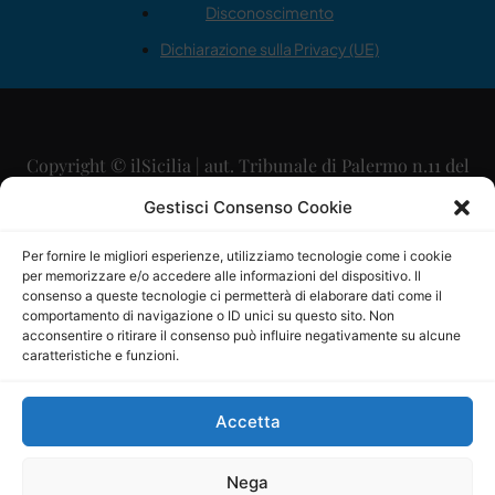
Disconoscimento
Dichiarazione sulla Privacy (UE)
Copyright © ilSicilia | aut. Tribunale di Palermo n.11 del
29/09/2015
Gestisci Consenso Cookie
Editore: Mercurio Comunicazione Soc. Coop. A.R.L.
Per fornire le migliori esperienze, utilizziamo tecnologie come i cookie
per memorizzare e/o accedere alle informazioni del dispositivo. Il
Direttore Editoriale: Maurizio Scaglione
consenso a queste tecnologie ci permetterà di elaborare dati come il
comportamento di navigazione o ID unici su questo sito. Non
Direttore Responsabile: Maria Calabrese
acconsentire o ritirare il consenso può influire negativamente su alcune
caratteristiche e funzioni.
p.zza Sant’Oliva, 9 – 90141 – Palermo – 091335557
P.IVA: 06334930820
Accetta
Mercurio Comunicazione Società Cooperativa a r.l. è
iscritta al Registro degli Operatori di Comunicazione al
Nega