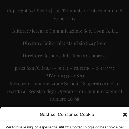
Copyright © ilSicilia | aut. Tribunale di Palermo n.11 del
29/09/2015
Editore: Mercurio Comunicazione Soc. Coop. A.R.L.
Direttore Editoriale: Maurizio Scaglione
Direttore Responsabile: Maria Calabrese
p.zza Sant’Oliva, 9 – 90141 – Palermo – 091335557
P.IVA: 06334930820
Mercurio Comunicazione Società Cooperativa a r.l. è
iscritta al Registro degli Operatori di Comunicazione al
numero 26988
Sito gestito da
La Digitale srl
–
info@ladigitale.it
Gestisci Consenso Cookie
Per fornire le migliori esperienze, utilizziamo tecnologie come i cookie per