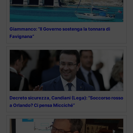
Giammanco: “Il Governo sostenga la tonnara di
Favignana”
Decreto sicurezza, Candiani (Lega): “Soccorso rosso
a Orlando? Ci pensa Micciché”