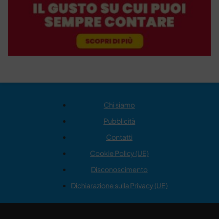
Chi siamo
Pubblicità
Contatti
Cookie Policy (UE)
Disconoscimento
Dichiarazione sulla Privacy (UE)